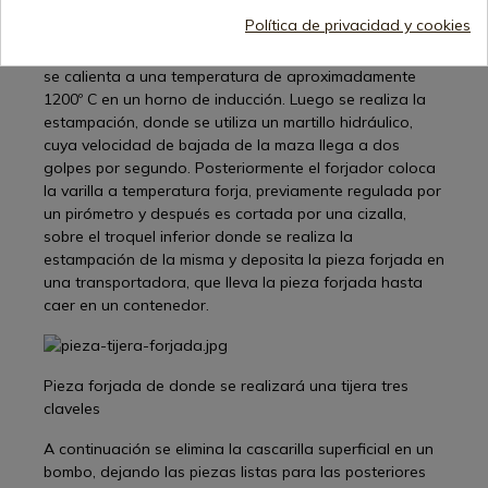
conseguir una herramienta de gran calidad. Todo el
Política de privacidad y cookies
proceso comienza partiendo de una bobina de varilla
de acero al carbono o inoxidable, esta se endereza, y
se calienta a una temperatura de aproximadamente
1200º C en un horno de inducción. Luego se realiza la
estampación, donde se utiliza un martillo hidráulico,
cuya velocidad de bajada de la maza llega a dos
golpes por segundo. Posteriormente el forjador coloca
la varilla a temperatura forja, previamente regulada por
un pirómetro y después es cortada por una cizalla,
sobre el troquel inferior donde se realiza la
estampación de la misma y deposita la pieza forjada en
una transportadora, que lleva la pieza forjada hasta
caer en un contenedor.
Pieza forjada de donde se realizará una tijera tres
claveles
A continuación se elimina la cascarilla superficial en un
bombo, dejando las piezas listas para las posteriores