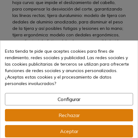
hoja curva: que impide el deslizamiento del cabello,
para compensar la desviación del corte, garantizando
las líneas rectas; tijera duraluminio: modelo de tijera con
dedales de aluminio anodizado, para disminuir el peso
de la tijera y así posibles fatigas y lesiones en la mano;
tijera ergonómica: modelo con dedales ergonómicos,
para disminuir la fatiga del pulgar y una posible lesión
del túnel carpiano (tendinitis); tijera academia: tijera de
Esta tienda te pide que aceptes cookies para fines de
academia optimizada para el aprendizaje de los
rendimiento, redes sociales y publicidad. Las redes sociales y
peluqueros. De estructura liviana, mango de nylon y
las cookies publicitarias de terceros se utilizan para ofrecerte
cuerpo de acero inoxidable con una de sus hojas micro-
funciones de redes sociales y anuncios personalizados.
dentadas, garantizando la precisión de corte.
¿Aceptas estas cookies y el procesamiento de datos
personales involucrados?
Tijeras 3 claveles de peluquería, dos con recubrimiento
Configurar
de Titanio (azul e irisado) y otra con mangos
ergonómicos
Rechazar
La forja en caliente es el mejor proceso de
transformación de aceros, es una de las mejores
Aceptar
formas de realizar las tijeras tres claveles, y así