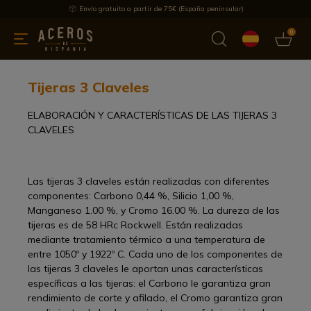
Envío gratuito a partir de 75€ (España peninsular)
0
 y menaje
Ofertas
Ultimas novedades
Los más vendidos
Tijeras 3 Claveles
ELABORACIÓN Y CARACTERÍSTICAS DE LAS TIJERAS 3
CLAVELES
Las tijeras 3 claveles están realizadas con diferentes
componentes: Carbono 0,44 %, Silicio 1,00 %,
Manganeso 1.00 %, y Cromo 16.00 %. La dureza de las
tijeras es de 58 HRc Rockwell. Están realizadas
mediante tratamiento térmico a una temperatura de
entre 1050º y 1922º C. Cada uno de los componentes de
las tijeras 3 claveles le aportan unas características
específicas a las tijeras: el Carbono le garantiza gran
rendimiento de corte y afilado, el Cromo garantiza gran