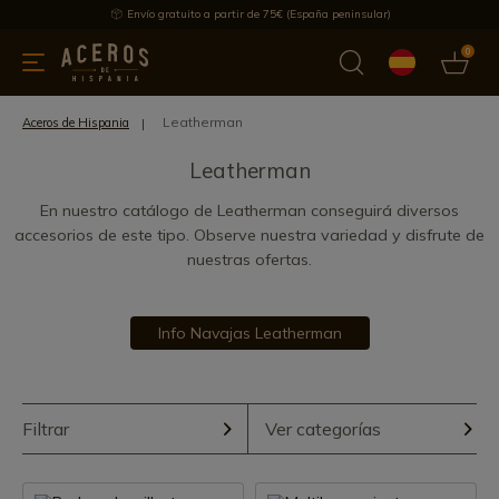
Envío gratuito a partir de 75€ (España peninsular)
0
 y menaje
Ofertas
Ultimas novedades
Los más vendidos
Leatherman
Aceros de Hispania
Leatherman
En nuestro catálogo de Leatherman conseguirá diversos
accesorios de este tipo. Observe nuestra variedad y disfrute de
nuestras ofertas.
Info Navajas Leatherman
Filtrar
Ver categorías