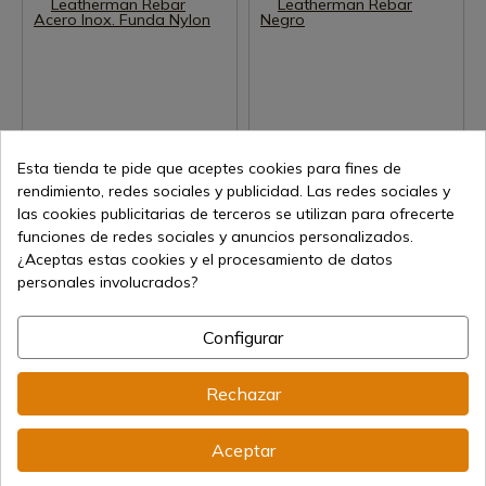
Ver producto
Ver producto
Esta tienda te pide que aceptes cookies para fines de
rendimiento, redes sociales y publicidad. Las redes sociales y
REF: 831557
REF: 831563
las cookies publicitarias de terceros se utilizan para ofrecerte
Leatherman
Leatherman
funciones de redes sociales y anuncios personalizados.
Multiherramienta Leatherman
Multiherramienta Leatherman
¿Aceptas estas cookies y el procesamiento de datos
Rebar Acero Inox. Funda Nylon
Rebar Negro
personales involucrados?
Envío de 7 a 15 días
Envío de 7 a 15 días
106,15 €
121,16 €
Configurar
Rechazar
Aceptar