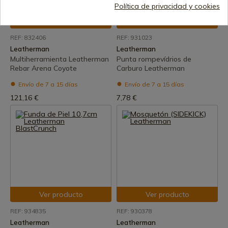
Política de privacidad y cookies
Ver producto
Ver producto
REF: 832406
REF: 931023
Leatherman
Leatherman
Multiherramienta Leatherman
Punta rompevídrios de
Rebar Arena Coyote
Carburo Leatherman
Envío de 7 a 15 días
Envío de 7 a 15 días
121,16 €
7,78 €
Ver producto
Ver producto
REF: 934835
REF: 930378
Leatherman
Leatherman