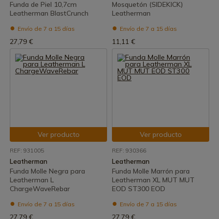
Funda de Piel 10,7cm
Mosquetón (SIDEKICK)
Leatherman BlastCrunch
Leatherman
Envío de 7 a 15 días
Envío de 7 a 15 días
27,79 €
11,11 €
Ver producto
Ver producto
REF: 931005
REF: 930366
Leatherman
Leatherman
Funda Molle Negra para
Funda Molle Marrón para
Leatherman L
Leatherman XL MUT MUT
ChargeWaveRebar
EOD ST300 EOD
Envío de 7 a 15 días
Envío de 7 a 15 días
27,79 €
27,79 €