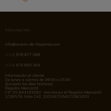
Información
info@aceros-de-hispania.com
(+34)
978 877 088
(+34)
676 850 364
Información al cliente
De lunes a viernes de 09:00 a 15:00
(Excepto los días festivos)
Registro Mercantil
CIF: ES B44193092 · Inscrita en el Registro Mercantil
1/28/578, Folio 242, 2003/670/N/07/08/2003