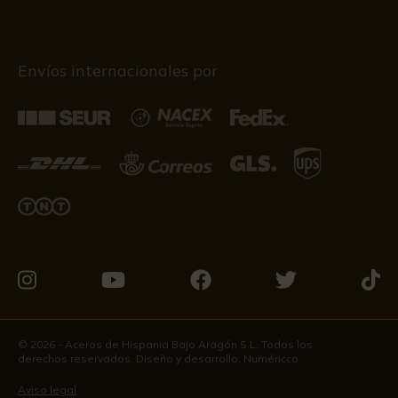
Envíos internacionales por
Visítanos
Visítanos
Visítanos
Visítanos
Visít
en
en
en
en
en
Instagram
Youtube
Facebook
Twitter
Tikto
© 2026 - Aceros de Hispania Bajo Aragón S.L. Todos los
derechos reservados. Diseño y desarrollo:
Numéricco
Aviso legal