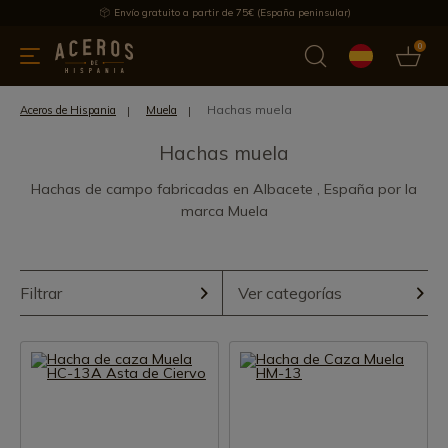
Envío gratuito a partir de 75€ (España peninsular)
0
 y menaje
Ofertas
Ultimas novedades
Los más vendidos
Hachas muela
Aceros de Hispania
Muela
Hachas muela
Hachas de campo fabricadas en Albacete , España por la
marca Muela
Filtrar
Ver categorías