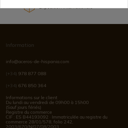
Expédition internationale
Information
info@aceros-de-hispania.com
(+34)
978 877 088
(+34)
676 850 364
Informations sur le client
Du lundi au vendredi de 09h00 à 15h00
(Sauf jours fériés)
Registre du commerce
CIF : ES B44193092 · Immatriculée au registre du
commerce 28/01/578, folio 242,
2003/670/N/07/08/2003