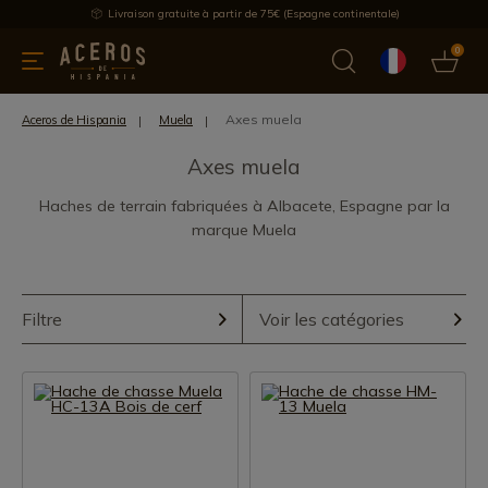
Livraison gratuite à partir de 75€ (Espagne continentale)
0
les de cuisine
Offre
Dernières nouvelles
Meilleures ventes
Axes muela
Aceros de Hispania
Muela
Axes muela
Haches de terrain fabriquées à Albacete, Espagne par la
marque Muela
Filtre
Voir les catégories