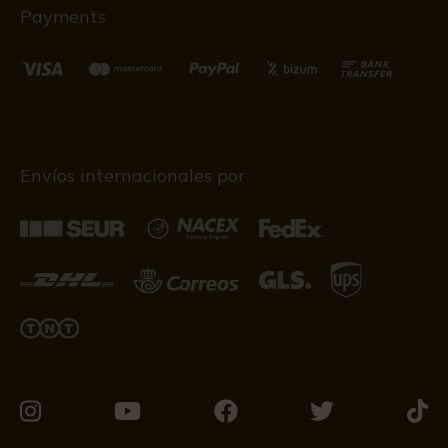
Payments
Envíos internacionales por
Visítanos
Visítanos
Visítanos
Visítanos
Visít