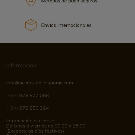
Métodos de pago seguros
Envíos internacionales
Información
info@aceros-de-hispania.com
(+34)
978 877 088
(+34)
676 850 364
Información al cliente
De lunes a viernes de 09:00 a 15:00
(Excepto los días festivos)