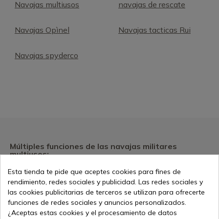
Navajas multiusos
navajas de rescate
Navajas Opìnel
Navajas tacticas Rui
Navajas spyderco
Múltiples funciones de las navajas militares
multiusos:
Esta tienda te pide que aceptes cookies para fines de
Nuestra navaja militar multiusos cuenta con múltiples
rendimiento, redes sociales y publicidad. Las redes sociales y
funciones, como hoja, sierra, abridor de botellas y latas,
las cookies publicitarias de terceros se utilizan para ofrecerte
destornillador, entre otras. Esto te permite llevar una sola
funciones de redes sociales y anuncios personalizados.
herramienta para cubrir diversas necesidades.
¿Aceptas estas cookies y el procesamiento de datos