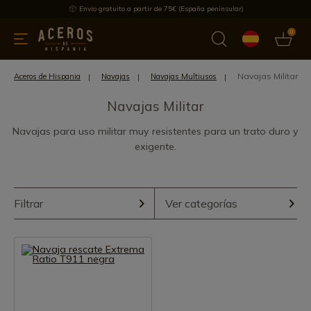
Envío gratuito a partir de 75€ (España peninsular)
0
 y menaje
Ofertas
Ultimas novedades
Los más vendidos
Navajas Militar
Aceros de Hispania
Navajas
Navajas Multiusos
Navajas Militar
Navajas para uso militar muy resistentes para un trato duro y
exigente.
Filtrar
Ver categorías