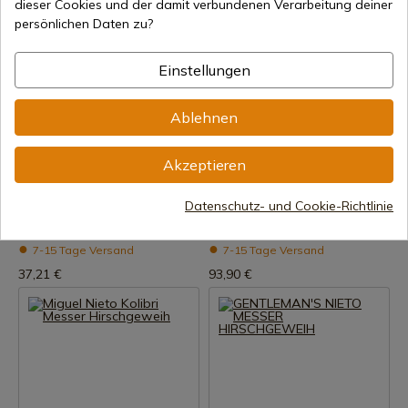
dieser Cookies und der damit verbundenen Verarbeitung deiner
persönlichen Daten zu?
Einstellungen
Ablehnen
Produkt anzeigen
Produkt anzeigen
Akzeptieren
REF: 509-W
REF: 370-BUFALO
Nieto
Nieto
Santiago Plus Nieto
Lord Buffalo Nieto
Datenschutz- und Cookie-Richtlinie
Taschenmesser
Rasiermesser
7-15 Tage Versand
7-15 Tage Versand
37,21 €
93,90 €