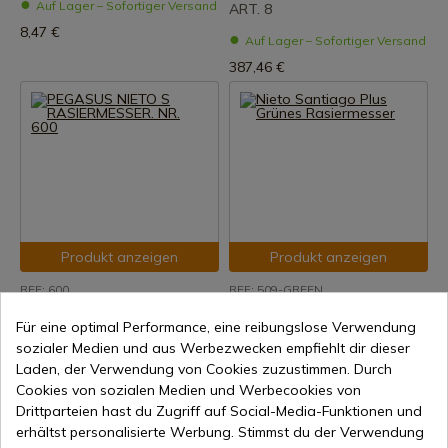
Auf Lager – Sofortiger Versand
ART. 8
8,47 €
Auf Lager – Sofortiger Versand
387,46 €
Produkt anzeigen
Produkt anzeigen
REF: 600
REF: 509-GREEN
Nieto
Nieto
Für eine optimal Performance, eine reibungslose Verwendung
PEGASUS NIETO S
Nieto Santiago Plus Grünes
sozialer Medien und aus Werbezwecken empfiehlt dir dieser
RASIERMESSER. NR. 600
Rasiermesser
Laden, der Verwendung von Cookies zuzustimmen. Durch
Auf Lager – Sofortiger Versand
7-15 Tage Versand
Cookies von sozialen Medien und Werbecookies von
69,23 €
37,21 €
Drittparteien hast du Zugriff auf Social-Media-Funktionen und
erhältst personalisierte Werbung. Stimmst du der Verwendung