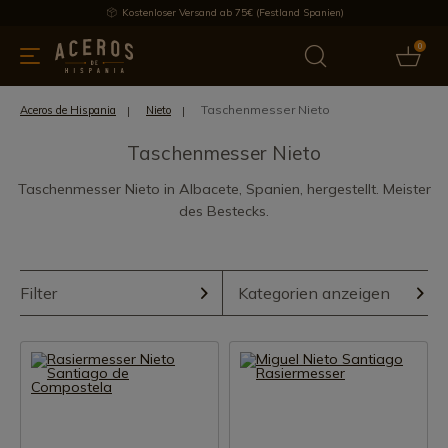
Kostenloser Versand ab 75€ (Festland Spanien)
0
üchenutensilien
Bietet
Aktuelles
Bestseller
Schutzmar
Taschenmesser Nieto
Aceros de Hispania
Nieto
Taschenmesser Nieto
Taschenmesser Nieto in Albacete, Spanien, hergestellt. Meister
des Bestecks.
Filter
Kategorien anzeigen