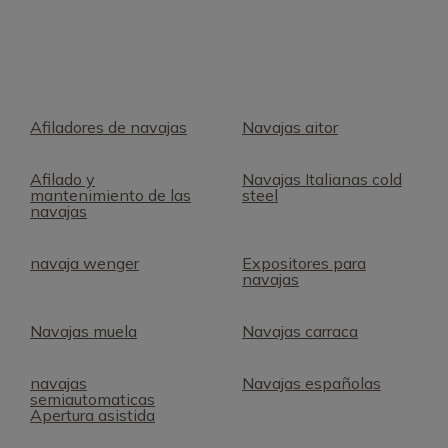
Afiladores de navajas
Navajas aitor
Afilado y
Navajas Italianas cold
mantenimiento de las
steel
navajas
navaja wenger
Expositores para
navajas
Navajas muela
Navajas carraca
navajas
Navajas españolas
semiautomaticas
Apertura asistida