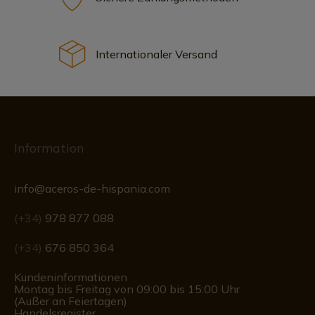
Internationaler Versand
Information
info@aceros-de-hispania.com
(+34)
978 877 088
(+34)
676 850 364
Kundeninformationen
Montag bis Freitag von 09:00 bis 15:00 Uhr
(Außer an Feiertagen)
Handelsregister