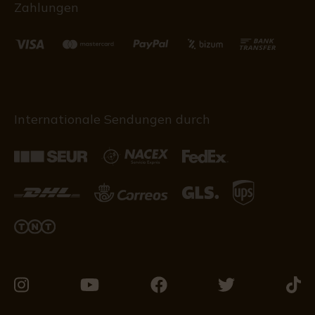
Zahlungen
Internationale Sendungen durch
Besuchen
Besuchen
Besuchen
Besuchen
Besu