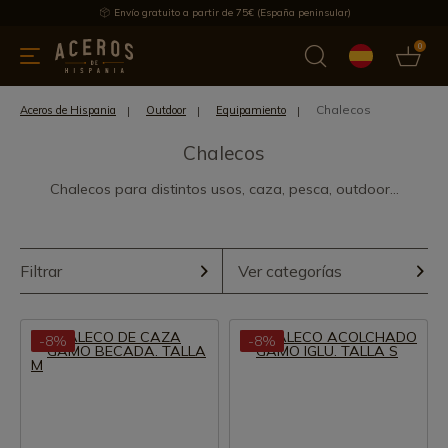
Envío gratuito a partir de 75€ (España peninsular)
0
 y menaje
Ofertas
Ultimas novedades
Los más vendidos
Chalecos
Aceros de Hispania
Outdoor
Equipamiento
Chalecos
Chalecos para distintos usos, caza, pesca, outdoor...
Filtrar
Ver categorías
-8%
-8%