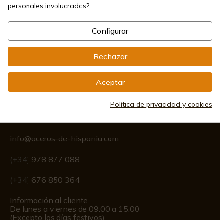
Métodos de pago seguros
personales involucrados?
Configurar
Envíos internacionales
Rechazar
Aceptar
Política de privacidad y cookies
Información
info@aceros-de-hispania.com
(+34)
978 877 088
(+34)
676 850 364
Información al cliente
De lunes a viernes de 09:00 a 15:00
(Excepto los días festivos)