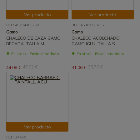
Ver producto
Ver producto
REF: 457943637-M
REF: 458097737-S
Gamo
Gamo
CHALECO DE CAZA GAMO
CHALECO ACOLCHADO
BECADA. TALLA M
GAMO IGLU. TALLA S
En stock - Envío inmediato
En stock - Envío inmediato
47,92 €
33,76 €
44,08 €
31,06 €
Ver producto
REF: 34420