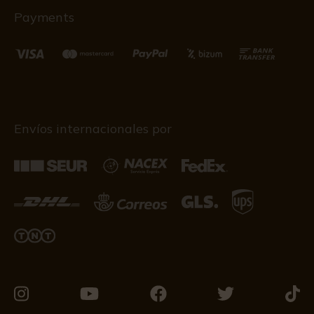
Payments
Envíos internacionales por
Visítanos
Visítanos
Visítanos
Visítanos
Visít