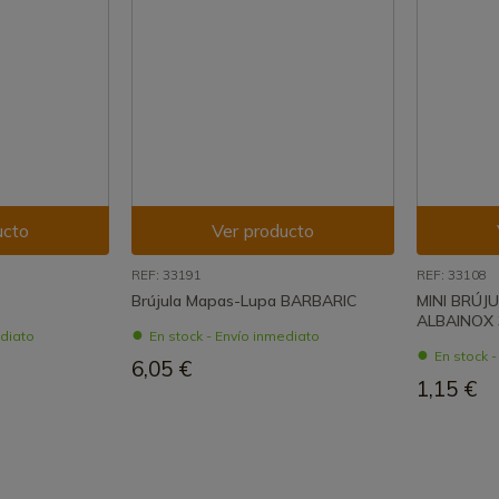
ucto
Ver producto
REF: 33191
REF: 33108
Brújula Mapas-Lupa BARBARIC
MINI BRÚJ
ALBAINOX 
ediato
En stock - Envío inmediato
En stock 
6,05 €
1,15 €