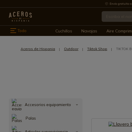
Envío gratuito a
Todo
Cuchillos
Navajas
Aire Comprim
Aceros de Hispania
Outdoor
Tiktok Shop
TIKTOK 
Accesorios equipamiento
Palas
Articulos superviviencia