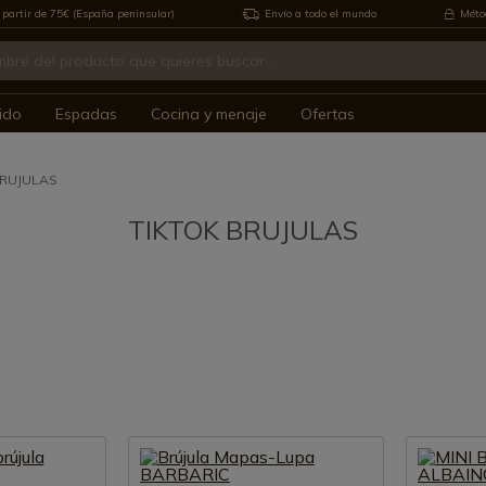
 partir de 75€ (España peninsular)
Envío a todo el mundo
Métod
ido
Espadas
Cocina y menaje
Ofertas
BRUJULAS
TIKTOK BRUJULAS