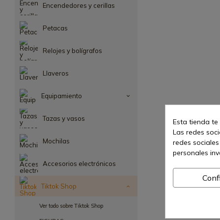
Encendedores y cerillas
Petacas
Relojes y bolígrafos
Llaveros
Equipamiento
Tazas y vasos
Esta tienda te
Las redes socia
Mochilas
redes sociales
personales in
Accesorios electrónicos
Conf
Tiktok Shop
Ver todo sobre Tiktok Shop