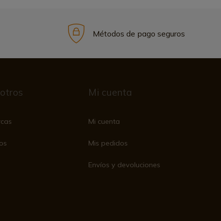
Métodos de pago seguros
otros
Mi cuenta
rcas
Mi cuenta
os
Mis pedidos
Envíos y devoluciones