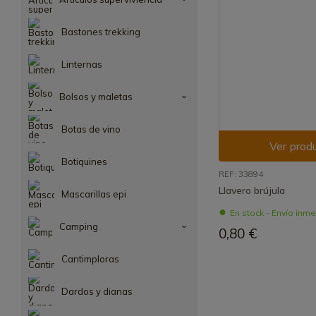
Bastones trekking
Linternas
Bolsos y maletas
Botas de vino
Ver prod
Botiquines
REF: 33894
Llavero brújula
Mascarillas epi
En stock - Envío inm
Camping
0,80 €
Cantimploras
Dardos y dianas