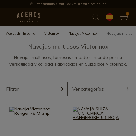
Envío gratuito a partir de 75€ (España peninsular)
0
 y menaje
Ofertas
Ultimas novedades
Los más vendidos
Navajas multiuso
Aceros de Hispania
Victorinox
Navajas Victorinox
Navajas multiusos Victorinox
Navajas multiusos, famosas en todo el mundo por su
versatilidad y calidad. Fabricadas en Suiza por Victorinox.
Filtrar
Ver categorías