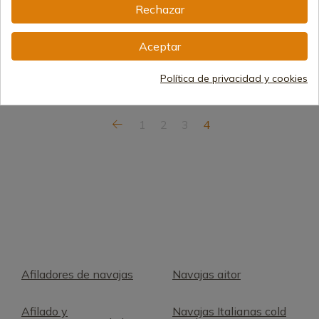
Rechazar
Envío de 7 a 15 días
Envío de 7 a 15 días
65,59 €
29,94 €
Aceptar
Política de privacidad y cookies
1
2
3
4
Afiladores de navajas
Navajas aitor
Afilado y
Navajas Italianas cold