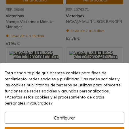
Ver producto
Ver producto
REF: 06366
REF: 13763.71
Victorinox
Victorinox
Navaja Victorinox Midnite
NAVAJA MULTIUSOS RANGER
Manager
Envío de 7 a 15 días
Envío de 7 a 15 días
53,36 €
51,95 €
Esta tienda te pide que aceptes cookies para fines de
rendimiento, redes sociales y publicidad. Las redes sociales y
las cookies publicitarias de terceros se utilizan para ofrecerte
funciones de redes sociales y anuncios personalizados.
¿Aceptas estas cookies y el procesamiento de datos
Ver producto
Ver producto
personales involucrados?
REF: 08513.3
REF: 8323
Victorinox
Victorinox
Configurar
NAVAJA MULTIUSOS
NAVAJA MULTIUSOS
VICTORINOX OUTRIDER
VICTORINOX ALPINEER