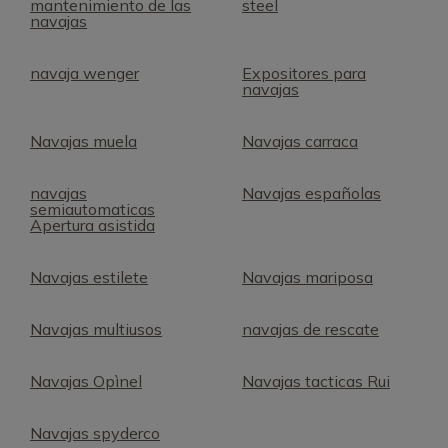
mantenimiento de las
steel
navajas
navaja wenger
Expositores para
navajas
Navajas muela
Navajas carraca
navajas
Navajas españolas
semiautomaticas
Apertura asistida
Navajas estilete
Navajas mariposa
Navajas multiusos
navajas de rescate
Navajas Opìnel
Navajas tacticas Rui
Navajas spyderco