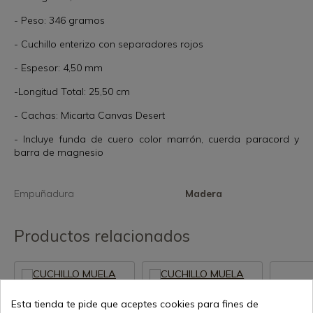
- Peso: 346 gramos
- Cuchillo enterizo con separadores rojos
- Espesor: 4,50 mm
-Longitud Total: 25,50 cm
- Cachas: Micarta Canvas Desert
- Incluye funda de cuero color marrón, cuerda paracord y
barra de magnesio
Empuñadura
Madera
Productos relacionados
Esta tienda te pide que aceptes cookies para fines de