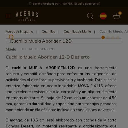
Envío gratuito a partir de 75€ (España peninsular)
0
 y menaje
Ofertas
Ultimas novedades
Los más vendidos
Cuchillo Muela A
Aceros de Hispania
Cuchillos
Cuchillos de Monte
Muela
REF: ABORIGEN-12D
Cuchillo Muela Aborigen 12-D Desierto
El
cuchillo MUELA ABORIGEN-12D
es una herramienta
robusta y versátil, diseñada para enfrentar las exigencias de
actividades al aire libre, supervivencia y bushcraft. Este cuchillo
enterizo, fabricado en acero inoxidable MOVA 1.4116, ofrece
una excelente resistencia a la corrosión y un alto rendimiento
en tareas de corte. Su hoja de 12 cm, con un espesor de 4,50
mm, garantiza durabilidad y capacidad para trabajos pesados,
manteniendo un filo eficiente incluso en condiciones adversas.
El mango, de 13,5 cm, está elaborado con cachas de Micarta
Canvas Desert, un material resistente y antideslizante que