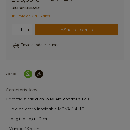
Impuestos incluidos
DISPONIBILIDAD:
Envío de 7 a 15 días
Añadir al carrito
-
+
Envío a todo el mundo
Compartir
Link copied correctly
Características
Características
cuchillo Muela Aborigen 12D
:
- Hoja de acero inoxidable MOVA 1.4116
- Longitud hoja: 12 cm
- Mango: 13,5 cm