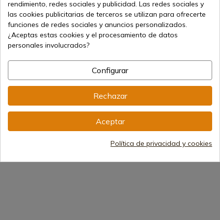
rendimiento, redes sociales y publicidad. Las redes sociales y
las cookies publicitarias de terceros se utilizan para ofrecerte
funciones de redes sociales y anuncios personalizados.
¿Aceptas estas cookies y el procesamiento de datos
personales involucrados?
Ver producto
Ver producto
Ve
REF: DUQUE-25M
REF: KODIAK-10M
REF: 1059
Configurar
Muela
Muela
Nieto
CUCHILLO MUELA DUQUE
CUCHILLO MUELA
CUCHILLO
Rechazar
25M
KODIAK-10M
COYOTE. 
Envío de 7 a 15 días
Envío de 7 a 15 días
Envío de
Aceptar
176,65 €
102,16 €
54,53 €
Política de privacidad y cookies