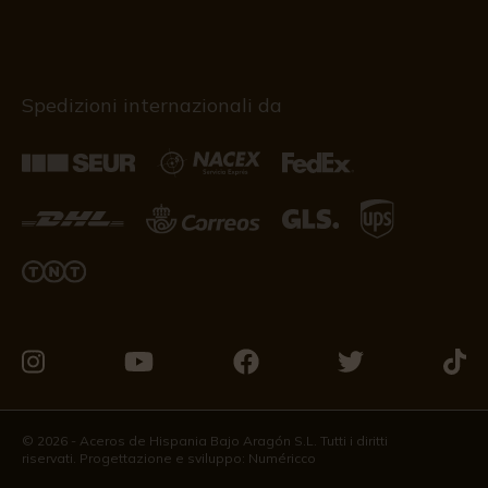
Spedizioni internazionali da
Vieni
Vieni
Vieni
Vieni
Vieni
a
a
a
a
a
trovarci
trovarci
trovarci
trovarci
trova
© 2026 - Aceros de Hispania Bajo Aragón S.L. Tutti i diritti
riservati. Progettazione e sviluppo:
Numéricco
su
su
su
su
su