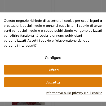
Questo negozio richiede di accettare i cookie per scopi legati a
prestazioni, social media e annunci pubblicitari. I cookie di terze
Visualizza prodotto
Visualizza prodotto
parti per social media e a scopo pubblicitario vengono utilizzati
REF: 386-G
REF: 384-LF
per offrire funzionalità social e annunci pubblicitari
personalizzati. Accetti i cookie e l'elaborazione dei dati
Cudeman
Cudeman
Coltello da marinaio Cudeman
384-L MT-4 Coltello tattico di
personali interessati?
386-G
sopravvivenza Cudeman
Disponibile - Spedizione
Disponibile - Spedizione
Configura
immediata
immediata
75,47 €
95,36 €
Rifiuta
Accetta
Informativa sulla privacy e sui cookie