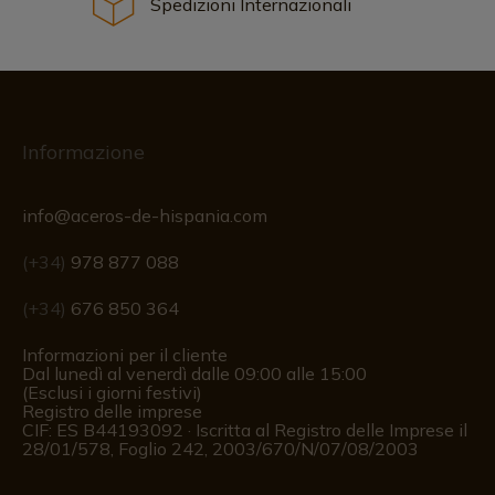
Spedizioni Internazionali
Informazione
info@aceros-de-hispania.com
(+34)
978 877 088
(+34)
676 850 364
Informazioni per il cliente
Dal lunedì al venerdì dalle 09:00 alle 15:00
(Esclusi i giorni festivi)
Registro delle imprese
CIF: ES B44193092 · Iscritta al Registro delle Imprese il
28/01/578, Foglio 242, 2003/670/N/07/08/2003