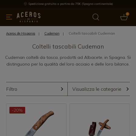
Spedizione gratuita a partire da 75€ (Spagna continentale)
0
da cucina
Offre
Ultime notizie
Venduti
Marche
Note
Coltelli tascabili Cudeman
Aceros de Hispania
Cudeman
Coltelli tascabili Cudeman
Cudeman coltelli da tasca, prodotti ad Albacete, in Spagna. Si
distinguono per la qualità del loro acciaio e delle loro bilance.
Filtro
Visualizza le categorie
-20%