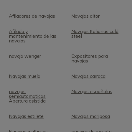
Afiladores de navajas
Navajas aitor
Afilado y
Navajas Italianas cold
mantenimiento de las
steel
navajas
navaja wenger
Expositores para
navajas
Navajas muela
Navajas carraca
navajas
Navajas españolas
semiautomaticas
Apertura asistida
Navajas estilete
Navajas mariposa
Navajas multiusos
navajas de rescate