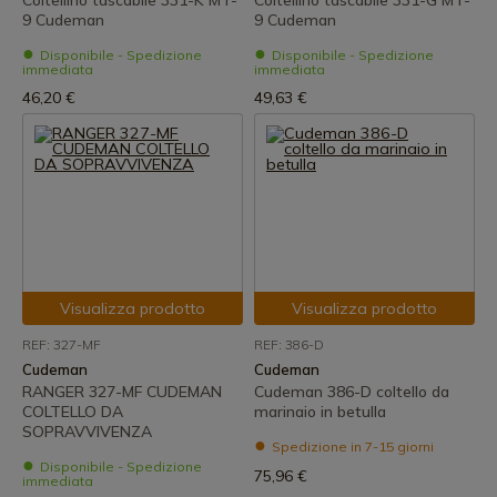
Coltellino tascabile 331-K MT-
Coltellino tascabile 331-G MT-
9 Cudeman
9 Cudeman
Disponibile - Spedizione
Disponibile - Spedizione
immediata
immediata
46,20 €
49,63 €
Visualizza prodotto
Visualizza prodotto
REF: 327-MF
REF: 386-D
Cudeman
Cudeman
RANGER 327-MF CUDEMAN
Cudeman 386-D coltello da
COLTELLO DA
marinaio in betulla
SOPRAVVIVENZA
Spedizione in 7-15 giorni
Disponibile - Spedizione
75,96 €
immediata