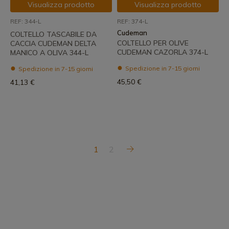
Visualizza prodotto
Visualizza prodotto
REF: 344-L
REF: 374-L
Cudeman
COLTELLO TASCABILE DA
COLTELLO PER OLIVE
CACCIA CUDEMAN DELTA
CUDEMAN CAZORLA 374-L
MANICO A OLIVA 344-L
Spedizione in 7-15 giorni
Spedizione in 7-15 giorni
45,50 €
41,13 €
1
2