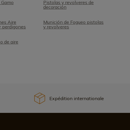
2 Gamo
Pistolas y revolveres de
decoración
nes Aire
Munición de Fogueo pistolas
y perdigones
y revolveres
o de aire
Expédition internationale