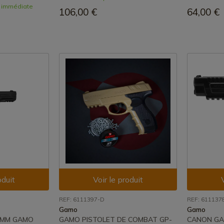
n immédiate
106,00 €
64,00 €
oduit
Voir le produit
REF: 6111397-D
REF: 611137
Gamo
Gamo
5 MM GAMO
GAMO PISTOLET DE COMBAT GP-
CANON GA