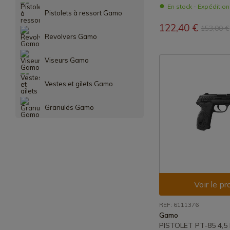
En stock - Expéditio
Pistolets à ressort Gamo
122,40 €
153,00 €
Revolvers Gamo
Viseurs Gamo
Vestes et gilets Gamo
Granulés Gamo
Voir le pr
REF: 6111376
Gamo
PISTOLET PT-85 4,