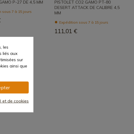
GAMO P-27 DE 4,5 MM
PISTOLET CO2 GAMO PT-80
DESERT ATTACK DE CALIBRE 4,5
 sous 7 à 15 jours
MM
€
Expédition sous 7 à 15 jours
111,01 €
, les
s liés aux
ptimisées sur
kies ainsi que
pter
té et de cookies