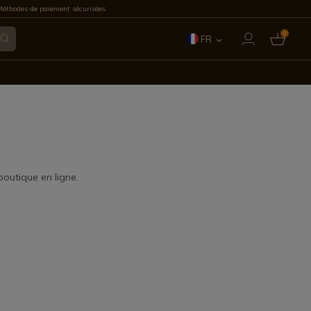
éthodes de paiement sécurisées
0
FR
ES
EN
IT
PT
outique en ligne.
DE