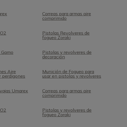
arex
Correas para armas aire
comprimido
CO2
Pistolas Revolveres de
fogueo Zoraki
2 Gamo
Pistolas y revolveres de
decoración
nes Aire
Munición de Fogueo para
y perdigones
usar en pistolas y revolveres
avajas Umarex
Correas para armas aire
comprimido
CO2
Pistolas y revolveres de
fogueo Zoraki