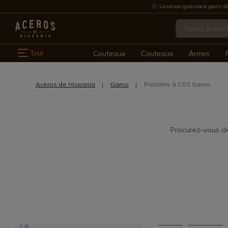
Livraison gratuite à partir d
Tout
Couteaux
Couteaux
Armes
Aceros de Hispania
Gamo
Pistolets à CO2 Gamo
Procurez-vous de