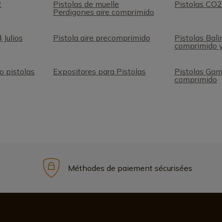
2
Pistolas de muelle
Pistolas CO
Perdigones aire comprimido
 Julios
Pistola aire precomprimido
Pistolas Bali
comprimido 
o pistolas
Expositores para Pistolas
Pistolas Gam
comprimido
Méthodes de paiement sécurisées