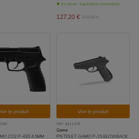
En stock - Expédition immédiate
127,20 €
159,00 €
Voir le produit
Voir le produit
836E
REF: 6111378
Gamo
MO CO2 P-430 4.5MM
PISTOLET GAMO P-25 BLOWBACK