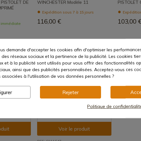
PISTOLET DE
WINCHESTER Modèle 11
PISTOLET 
MPRIMÉ
Expédition sous 7 à 15 jours
Expédition
116,00 €
103,00 
n immédiate
s demande d'accepter les cookies afin d'optimiser les performances
 des réseaux sociaux et la pertinence de la publicité. Les cookies tier
 et à la publicité sont utilisés pour vous offrir des fonctionnalités o
ciaux, ainsi que des publicités personnalisées. Acceptez-vous ces coo
s associées à l'utilisation de vos données personnelles ?
igurer
Rejeter
Acce
Politique de confidentiali
oduit
Voir le produit