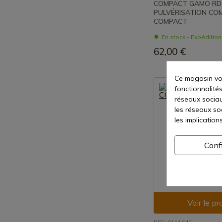
COMPACT GAMO RD 
PULVÉRISATION CO
COMPACT
En stock - Expéditio
62,00 €
Ce magasin vou
fonctionnalités
réseaux sociaux
les réseaux so
les implication
Conf
Voir le pr