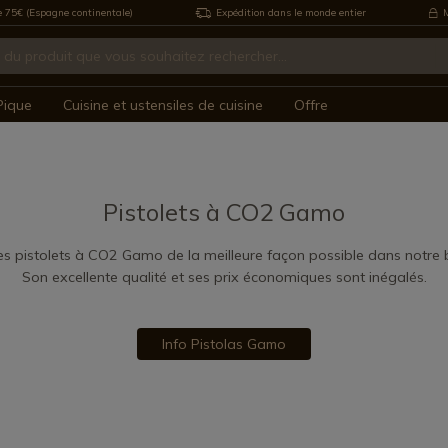
e 75€ (Espagne continentale)
Expédition dans le monde entier
M
Pique
Cuisine et ustensiles de cuisine
Offre
Pistolets à CO2 Gamo
s pistolets à CO2 Gamo de la meilleure façon possible dans notre b
Son excellente qualité et ses prix économiques sont inégalés.
Info Pistolas Gamo