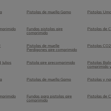
la
Pistolas de muella Gamo
Pistolas Um
omprimido
Fundas pistolas aire
Pistolas de 
comprimido
2
Pistolas de muelle
Pistolas CO
Perdigones aire comprimido
 Julios
Pistola aire precomprimido
Pistolas Bali
comprimido 
la
Pistolas de muella Gamo
Pistolas y n
omprimido
Fundas para pistolas aire
Pistolas de 
comprimido