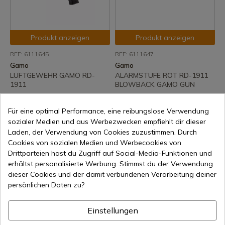
Produkt anzeigen
Produkt anzeigen
REF: 6111645
REF: 6111647
Gamo
Gamo
LUFTGEWEHR GAMO RD-
ALARMSTUFE ROT RD-1911
1911
BLOWBACK GAMO GUN
7-15 Tage Versand
7-15 Tage Versand
Für eine optimal Performance, eine reibungslose Verwendung
58,00 €
90,00 €
sozialer Medien und aus Werbezwecken empfiehlt dir dieser
Laden, der Verwendung von Cookies zuzustimmen. Durch
Cookies von sozialen Medien und Werbecookies von
Drittparteien hast du Zugriff auf Social-Media-Funktionen und
erhältst personalisierte Werbung. Stimmst du der Verwendung
1
dieser Cookies und der damit verbundenen Verarbeitung deiner
persönlichen Daten zu?
Einstellungen