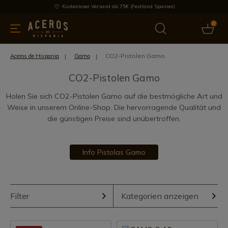
Kostenloser Versand ab 75€ (Festland Spanien)
0
üchenutensilien
Bietet
Aktuelles
Bestseller
Schutzmar
CO2-Pistolen Gamo
Aceros de Hispania
Gamo
CO2-Pistolen Gamo
Holen Sie sich CO2-Pistolen Gamo auf die bestmögliche Art und
Weise in unserem Online-Shop. Die hervorragende Qualität und
die günstigen Preise sind unübertroffen.
Info Pistolas Gamo
Filter
Kategorien anzeigen