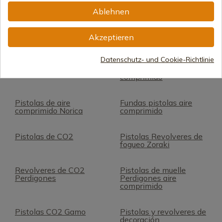
Ablehnen
Visores para Pistola
Pistolas de muella
Akzeptieren
Gamo
Datenschutz- und Cookie-Richtlinie
Pistolas Umarex
Correas para armas aire
comprimido
Pistolas de aire
Fundas pistolas aire
comprimido Norica
comprimido
Pistolas de CO2
Pistolas Revolveres de
fogueo Zoraki
Revolveres de CO2
Pistolas de muelle
Perdigones
Perdigones aire
comprimido
Pistolas CO2 Gamo
Pistolas y revolveres de
decoración