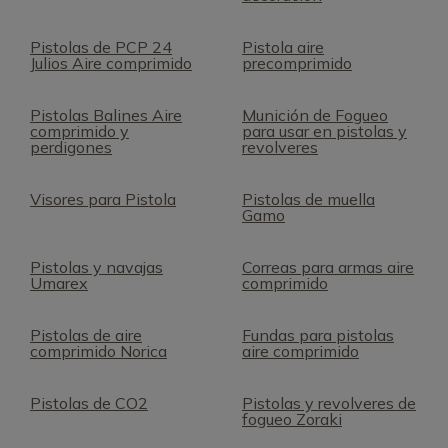
Pistolas de PCP 24
Pistola aire
Julios Aire comprimido
precomprimido
Pistolas Balines Aire
Munición de Fogueo
comprimido y
para usar en pistolas y
perdigones
revolveres
Visores para Pistola
Pistolas de muella
Gamo
Pistolas y navajas
Correas para armas aire
Umarex
comprimido
Pistolas de aire
Fundas para pistolas
comprimido Norica
aire comprimido
Pistolas de CO2
Pistolas y revolveres de
fogueo Zoraki