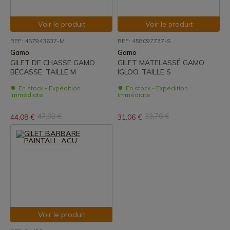
Voir le produit
Voir le produit
REF: 457943637-M
REF: 458097737-S
Gamo
Gamo
GILET DE CHASSE GAMO
GILET MATELASSÉ GAMO
BÉCASSE. TAILLE M
IGLOO. TAILLE S
En stock - Expédition
En stock - Expédition
immédiate
immédiate
47,92 €
33,76 €
44,08 €
31,06 €
Voir le produit