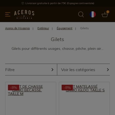
Livraison gratuite à partir de 75€ (Espagne continentale)
0
les de cuisine
Offre
Dernières nouvelles
Meilleures ventes
Gilets
Aceros de Hispania
Extérieur
Équipement
Gilets
Gilets pour différents usages, chasse, pêche, plein air...
Filtre
Voir les catégories
-8%
-8%