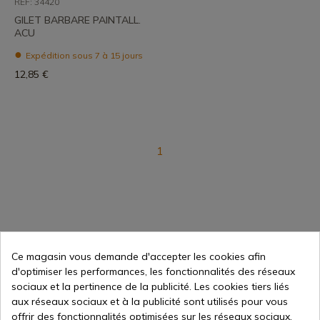
REF: 34420
GILET BARBARE PAINTALL.
ACU
Expédition sous 7 à 15 jours
12,85 €
1
Ce magasin vous demande d'accepter les cookies afin
d'optimiser les performances, les fonctionnalités des réseaux
Vente en ligne depuis 1998
sociaux et la pertinence de la publicité. Les cookies tiers liés
aux réseaux sociaux et à la publicité sont utilisés pour vous
offrir des fonctionnalités optimisées sur les réseaux sociaux,