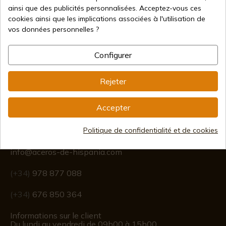
Méthodes de paiement
ainsi que des publicités personnalisées. Acceptez-vous ces
sécurisées
cookies ainsi que les implications associées à l'utilisation de
vos données personnelles ?
Configurer
Expédition internationale
Rejeter
Accepter
Information
Politique de confidentialité et de cookies
info@aceros-de-hispania.com
(+34)
978 877 088
(+34)
676 850 364
Informations sur le client
Du lundi au vendredi de 09h00 à 15h00