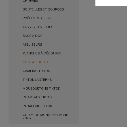
CHIFFRES
BOUTEILLES ET GOURDES
POÊLES DE CUISINE
TASSES ET VERRES
SACS À DOS
AIGUISEURS
PLANCHES À DÉCOUPER
COMPAS TIKTOK
CAMPING TIKTOK
TIKTOK LANTERNS
MOUSQUETONS TIKTOK
DRAPEAUX TIKTOK
PARAPLUIE TIKTOK
COUPE DU MONDE ESPAGNE
2026