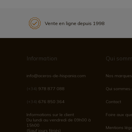
Vente en ligne depuis 1998
Information
Qui somm
info@aceros-de-hispania.com
Nos marques
(+34)
978 877 088
Qui sommes-
(+34)
676 850 364
Contact
Informations sur le client
Foire aux que
Du lundi au vendredi de 09h00 à
15h00
Mentions lég
(Sauf jours fériés)