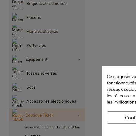
Briquets et allumettes
Flacons
Montres et stylos
Porte-clés
Équipement
Tasses et verres
Ce magasin vou
fonctionnalités
Sacs
réseaux sociaux
les réseaux so
Accessoires électroniques
les implication
Boutique Tiktok
Conf
See everything from Boutique Tiktok