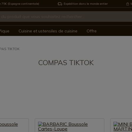
e 75€ (Espagne continentale)
Expédition dans le monde entier
M
Pique
Cuisine et ustensiles de cuisine
Offre
AS TIKTOK
COMPAS TIKTOK