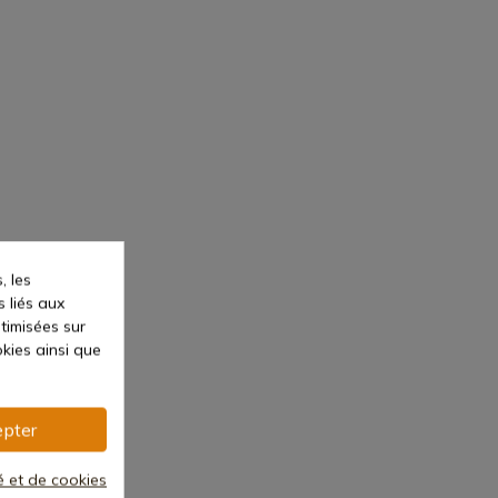
, les
s liés aux
ptimisées sur
kies ainsi que
pter
té et de cookies