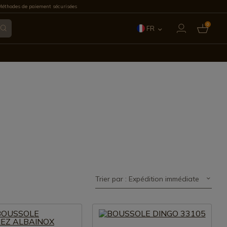
éthodes de paiement sécurisées
0
FR
ES
EN
IT
PT
DE
Trier par : Expédition immédiate