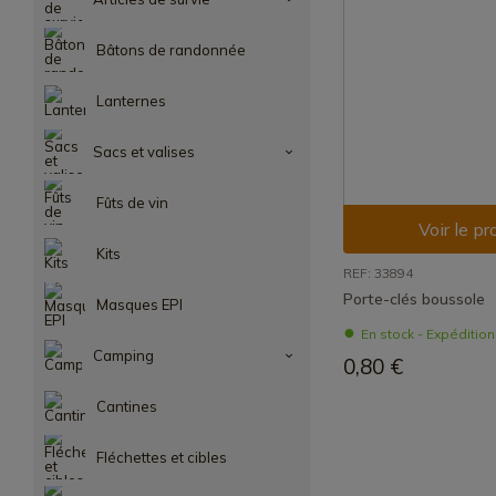
Bâtons de randonnée
Lanternes
Sacs et valises
Fûts de vin
Voir le pr
Kits
REF: 33894
Porte-clés boussole
Masques EPI
En stock - Expéditio
Camping
0,80 €
Cantines
Fléchettes et cibles