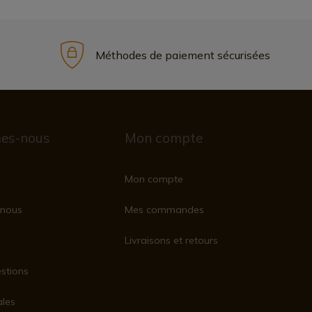
Méthodes de paiement sécurisées
es-nous
Mon compte
Mon compte
nous
Mes commandes
Livraisons et retours
stions
ales