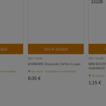
oduit
Voir le produit
REF: 33191
REF: 33108
BARBARIC Boussole Cartes-Loupe
MINI BOUS
ALBAINOX 
n immédiate
En stock - Expédition immédiate
En stock 
6,05 €
1,15 €