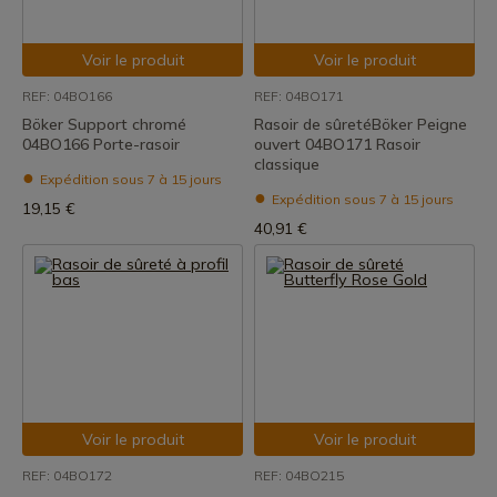
Voir le produit
Voir le produit
REF: 04BO166
REF: 04BO171
Böker Support chromé
Rasoir de sûretéBöker Peigne
04BO166 Porte-rasoir
ouvert 04BO171 Rasoir
classique
Expédition sous 7 à 15 jours
Expédition sous 7 à 15 jours
19,15 €
40,91 €
Voir le produit
Voir le produit
REF: 04BO172
REF: 04BO215