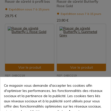
Rasoir de sûreté à profil bas
Rasoir de sûreté Butterfly
Rose Gold
Expédition sous 7 à 15 jours
Expédition sous 7 à 15 jours
29,75 €
23,80 €
Voir le produit
Voir le produit
REF: 04BO218
REF: 04BO219
Rasoir de sûreté Butterfly L
Rasoir de sûreté Butterfly L
Ce magasin vous demande d'accepter les cookies afin
Rose Gold
Gunmetal Grey
d'optimiser les performances, les fonctionnalités des réseaux
Expédition sous 7 à 15 jours
Expédition sous 7 à 15 jours
sociaux et la pertinence de la publicité. Les cookies tiers liés
29,00 €
23,43 €
aux réseaux sociaux et à la publicité sont utilisés pour vous
offrir des fonctionnalités optimisées sur les réseaux sociaux,