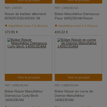
Voir le produit
Voir le produit
REF: 140720
REF: 140525DAM
Rasoir de barbier allemand
Böker Manufaktur Damascus
BÖKER EDELWEISS 58
Paua 140525DAM Rasoir
Expédition sous 7 à 15 jours
Expédition sous 7 à 15 jours
172,91 €
433,22 €
Voir le produit
Voir le produit
REF: 140610DAM
REF: 140623DAM
Böker Rasoir Manufaktur
Böker Rasoir en corne de
Damascus Curly Birch
Damas Manufaktur
140610DAM
140623DAM