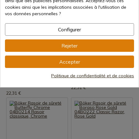
ainsi que des publicités personnalisées. Acceptez-vous ces
cookies ainsi que les implications associées à l'utilisation de
vos données personnelles ?
Configurer
Rejeter
Voir le produit
Voir le produit
REF: O4BO217
REF: 04BO216
Accepter
Böker Rasoir de sûreté
Rasoir de sûreté Butterfly
Butterfly L Chrome 04BO217
Gunmetal Grey
Rasoir Classique, Chrome
Politique de confidentialité et de cookies
Expédition sous 7 à 15 jours
Expédition sous 7 à 15 jours
22,31 €
22,31 €