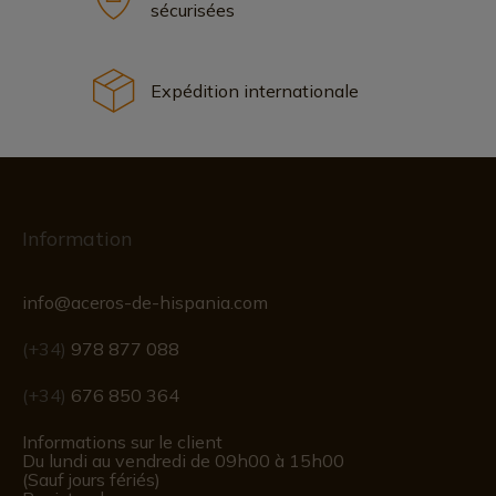
sécurisées
Expédition internationale
Information
info@aceros-de-hispania.com
(+34)
978 877 088
(+34)
676 850 364
Informations sur le client
Du lundi au vendredi de 09h00 à 15h00
(Sauf jours fériés)