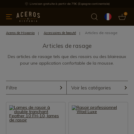
Livraison gratuite à partir de 75€ (Espagne continentale)
0
les de cuisine
Offre
Dernières nouvelles
Meilleures ventes
Articles de rasage
Aceros de Hispania
Accessoires de beauté
Articles de rasage
Des articles de rasage tels que des rasoirs ou des blaireaux
pour une application confortable de la mousse.
Filtre
Voir les catégories