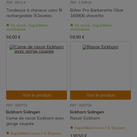
REF: 28114
REF: 140906
Tondeuse à cheveux sans fil
Böker Pro Barberette Olive
rechargeable 3Claveles
140906 shavette
En stock - Expédition
En stock - Expédition
immédiate
immédiate
56,00 €
58,90 €
Voir le produit
Voir le produit
REF: 000701
REF: 000700
Eickhorn Solingen
Eickhorn Solingen
Corne de rasoir Eickhorn avec
Rasoir Eickhorn
gorge coupée
Expédition sous 7 à 15 jours
Expédition sous 7 à 15 jours
138,50 €