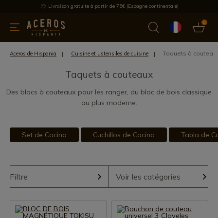
Livraison gratuite à partir de 75€ (Espagne continentale)
0
les de cuisine
Offre
Dernières nouvelles
Meilleures ventes
Taquets à couteau
Aceros de Hispania
Cuisine et ustensiles de cuisine
Taquets à couteaux
Des blocs à couteaux pour les ranger, du bloc de bois classique
au plus moderne.
Set de Cocina
Cuchillos de Cocina
Tabla de C
Filtre
Voir les catégories