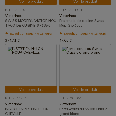
Voir le produit
Voir le produit
REF: 6.7185.6
REF: 6.7191.CH
Victorinox
Victorinox
SWISS MODERN VICTORINOX
Ensemble de cuisine Swiss
TACO DE CUISINE 6.7185.6
Map, 2 pièces
Expédition sous 7 à 15 jours
Expédition sous 7 à 15 jours
374,71 €
47,60 €
Voir le produit
Voir le produit
REF: X.51170.13
REF: 7.7033.07
Victorinox
Victorinox
INSERT EN NYLON, POUR
Porte-couteau Swiss Classic
CHEVILLE
grand blanc