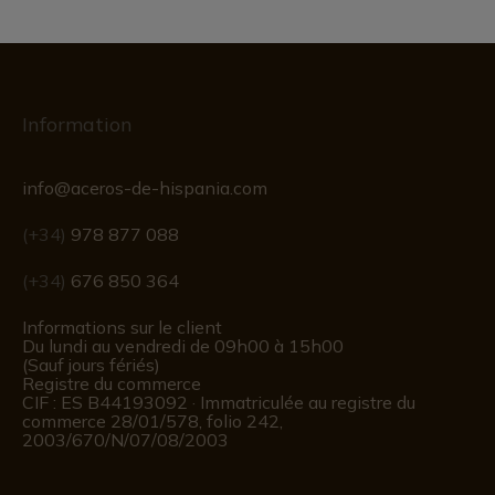
Information
info@aceros-de-hispania.com
(+34)
978 877 088
(+34)
676 850 364
Informations sur le client
Du lundi au vendredi de 09h00 à 15h00
(Sauf jours fériés)
Registre du commerce
CIF : ES B44193092 · Immatriculée au registre du
commerce 28/01/578, folio 242,
2003/670/N/07/08/2003