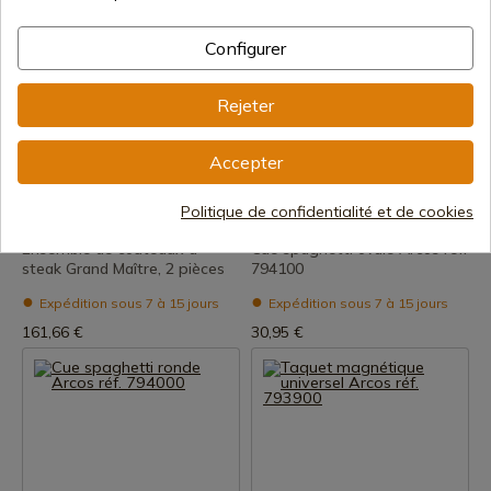
Configurer
Rejeter
Accepter
Voir le produit
Voir le produit
REF: 7.7242.2W
REF: 794100
Politique de confidentialité et de cookies
Victorinox
Arcos
Ensemble de couteaux à
Cue spaghetti ovale Arcos réf.
steak Grand Maître, 2 pièces
794100
Expédition sous 7 à 15 jours
Expédition sous 7 à 15 jours
161,66 €
30,95 €