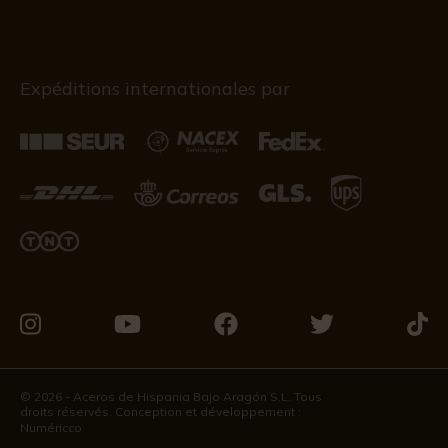
Expéditions internationales par
Visitez-
Visitez-
Visitez-
Visitez-
Visit
nous
nous
nous
nous
nous
sur
sur
sur
sur
sur
© 2026 - Aceros de Hispania Bajo Aragón S.L. Tous
droits réservés. Conception et développement :
Instagram
Youtube
Facebook
Twitter
Tikto
Numéricco