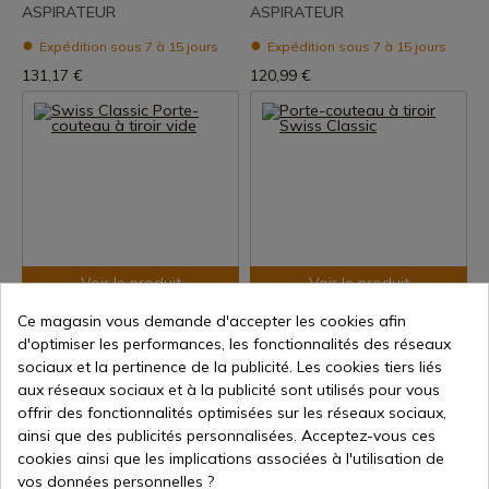
ASPIRATEUR
ASPIRATEUR
Expédition sous 7 à 15 jours
Expédition sous 7 à 15 jours
131,17 €
120,99 €
Voir le produit
Voir le produit
REF: 7.7065.1
REF: 6.7143.5
Ce magasin vous demande d'accepter les cookies afin
d'optimiser les performances, les fonctionnalités des réseaux
Victorinox
Victorinox
Swiss Classic Porte-couteau à
Porte-couteau à tiroir Swiss
sociaux et la pertinence de la publicité. Les cookies tiers liés
tiroir vide
Classic
aux réseaux sociaux et à la publicité sont utilisés pour vous
offrir des fonctionnalités optimisées sur les réseaux sociaux,
Expédition sous 7 à 15 jours
Expédition sous 7 à 15 jours
ainsi que des publicités personnalisées. Acceptez-vous ces
70,16 €
181,99 €
cookies ainsi que les implications associées à l'utilisation de
vos données personnelles ?