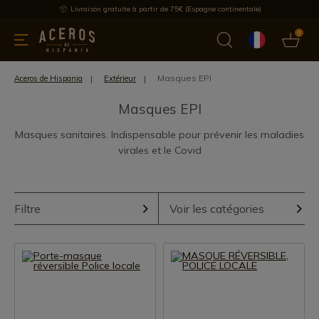
Livraison gratuite à partir de 75€ (Espagne continentale)
0
les de cuisine
Offre
Dernières nouvelles
Meilleures ventes
Masques EPI
Aceros de Hispania
Extérieur
Masques EPI
Masques sanitaires. Indispensable pour prévenir les maladies
virales et le Covid
Filtre
Voir les catégories