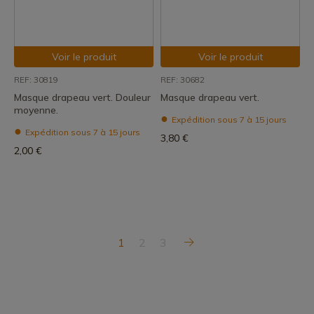
Voir le produit
Voir le produit
REF: 30819
REF: 30682
Masque drapeau vert. Douleur
Masque drapeau vert.
moyenne.
Expédition sous 7 à 15 jours
Expédition sous 7 à 15 jours
3,80 €
2,00 €
1
2
3