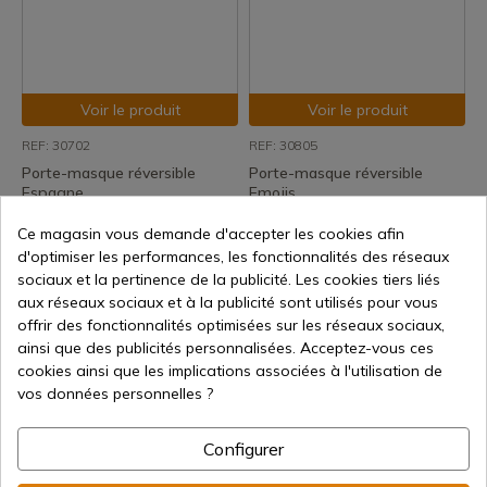
Voir le produit
Voir le produit
REF: 30702
REF: 30805
Porte-masque réversible
Porte-masque réversible
Espagne
Emojis
Expédition sous 7 à 15 jours
Expédition sous 7 à 15 jours
Ce magasin vous demande d'accepter les cookies afin
2,00 €
2,00 €
d'optimiser les performances, les fonctionnalités des réseaux
sociaux et la pertinence de la publicité. Les cookies tiers liés
aux réseaux sociaux et à la publicité sont utilisés pour vous
offrir des fonctionnalités optimisées sur les réseaux sociaux,
ainsi que des publicités personnalisées. Acceptez-vous ces
cookies ainsi que les implications associées à l'utilisation de
vos données personnelles ?
Configurer
Voir le produit
Voir le produit