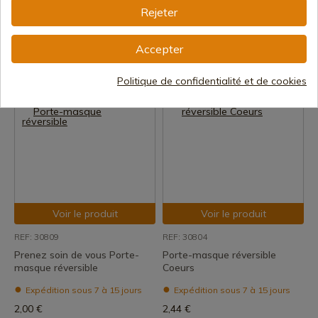
REF: 30719
REF: 30720
Rejeter
Porte-masque réversible Army
Porte-masque réversible, par
Air
ex. au sol
Accepter
Expédition sous 7 à 15 jours
Expédition sous 7 à 15 jours
2,00 €
2,00 €
Politique de confidentialité et de cookies
Voir le produit
Voir le produit
REF: 30809
REF: 30804
Prenez soin de vous Porte-
Porte-masque réversible
masque réversible
Coeurs
Expédition sous 7 à 15 jours
Expédition sous 7 à 15 jours
2,00 €
2,44 €