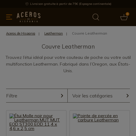
Livraison gratuite à partir de 75€ (Espagne continentale)
0
les de cuisine
Offre
Dernières nouvelles
Meilleures ventes
Couvre Leatherman
Aceros de Hispania
Leatherman
Couvre Leatherman
Trouvez l’étui idéal pour votre couteau de poche ou votre outil
multifonction Leatherman. Fabriqué dans l’Oregon, aux États-
Unis.
Filtre
Voir les catégories