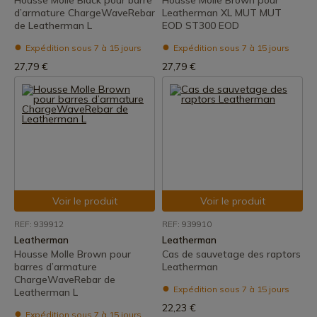
Housse Molle Black pour barre
Housse Molle Brown pour
d’armature ChargeWaveRebar
Leatherman XL MUT MUT
de Leatherman L
EOD ST300 EOD
Expédition sous 7 à 15 jours
Expédition sous 7 à 15 jours
27,79 €
27,79 €
Voir le produit
Voir le produit
REF: 939912
REF: 939910
Leatherman
Leatherman
Housse Molle Brown pour
Cas de sauvetage des raptors
barres d’armature
Leatherman
ChargeWaveRebar de
Expédition sous 7 à 15 jours
Leatherman L
22,23 €
Expédition sous 7 à 15 jours