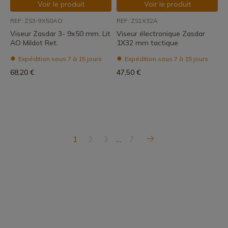
Voir le produit
Voir le produit
REF: ZS3-9X50AO
REF: ZS1X32A
Viseur Zasdar 3- 9x50 mm. Lit
Viseur électronique Zasdar
AO Mildot Ret.
1X32 mm tactique
Expédition sous 7 à 15 jours
Expédition sous 7 à 15 jours
68,20 €
47,50 €
1
2
3
…
7