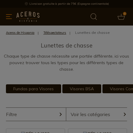
Livraison gratuite à partir de 75€ (Espagne continentale)
0
les de cuisine
Offre
Dernières nouvelles
Meilleures ventes
Lunettes de chasse
Aceros de Hispania
Téléspectateurs
Lunettes de chasse
Chaque type de chasse nécessite une portée différente, ici vous
pouvez trouver tous les types pour les différents types de
chasse.
Fundas para Visores
Visores BSA
Visores Co
Filtre
Voir les catégories