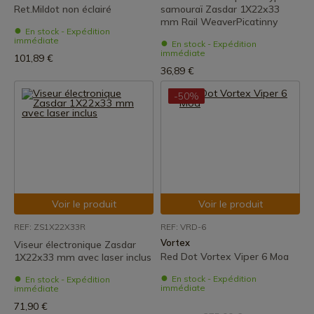
Ret.Mildot non éclairé
samouraï Zasdar 1X22x33
mm Rail WeaverPicatinny
En stock - Expédition
immédiate
En stock - Expédition
immédiate
101,89 €
36,89 €
-50%
Voir le produit
Voir le produit
REF: ZS1X22X33R
REF: VRD-6
Vortex
Viseur électronique Zasdar
Red Dot Vortex Viper 6 Moa
1X22x33 mm avec laser inclus
En stock - Expédition
En stock - Expédition
immédiate
immédiate
71,90 €