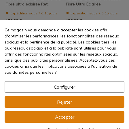
Fibre ultra éclairée Ret.
Fibre Ultra Éclairée
Expédition sous 7 à 15 jours
Expédition sous 7 à 15 jours
179,00 €
179,00 €
Ce magasin vous demande d'accepter les cookies afin
d'optimiser les performances, les fonctionnalités des réseaux
sociaux et la pertinence de la publicité. Les cookies tiers liés
aux réseaux sociaux et à la publicité sont utilisés pour vous
offrir des fonctionnalités optimisées sur les réseaux sociaux,
ainsi que des publicités personnalisées. Acceptez-vous ces
cookies ainsi que les implications associées à l'utilisation de
vos données personnelles ?
Voir le produit
Voir le produit
REF: K7355
Viseur ADLER 1-6x24 30mm.
Configurer
Ret.il. Croix
KONUS Wild 4-12x40 Visière
Expédition sous 7 à 15 jours
Rejeter
Expédition sous 7 à 15 jours
179,00 €
137,00 €
Accepter