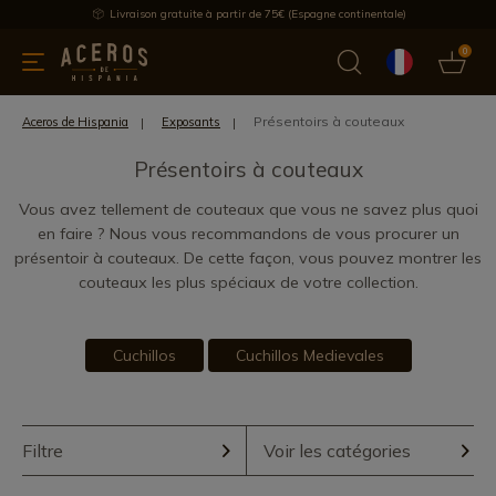
Livraison gratuite à partir de 75€ (Espagne continentale)
0
les de cuisine
Offre
Dernières nouvelles
Meilleures ventes
Présentoirs à couteaux
Aceros de Hispania
Exposants
Présentoirs à couteaux
Vous avez tellement de couteaux que vous ne savez plus quoi
en faire ? Nous vous recommandons de vous procurer un
présentoir à couteaux. De cette façon, vous pouvez montrer les
couteaux les plus spéciaux de votre collection.
Cuchillos
Cuchillos Medievales
Filtre
Voir les catégories