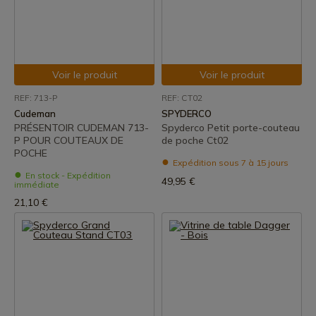
Voir le produit
Voir le produit
REF: 713-P
REF: CT02
Cudeman
SPYDERCO
PRÉSENTOIR CUDEMAN 713-
Spyderco Petit porte-couteau
P POUR COUTEAUX DE
de poche Ct02
POCHE
Expédition sous 7 à 15 jours
En stock - Expédition
49,95 €
immédiate
21,10 €