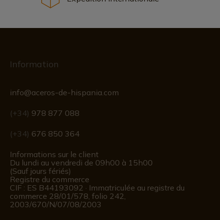
Information
info@aceros-de-hispania.com
(+34)
978 877 088
(+34)
676 850 364
Informations sur le client
Du lundi au vendredi de 09h00 à 15h00
(Sauf jours fériés)
Registre du commerce
CIF : ES B44193092 · Immatriculée au registre du
commerce 28/01/578, folio 242,
2003/670/N/07/08/2003