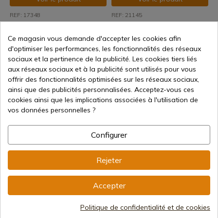
REF: 17348
REF: 21145
Présentoir 48 couteaux table
Présentoir 42 pcs.
11,5 cm
Décapsuleur basculant
Ce magasin vous demande d'accepter les cookies afin
d'optimiser les performances, les fonctionnalités des réseaux
Expédition sous 7 à 15 jours
Expédition sous 7 à 15 jours
sociaux et la pertinence de la publicité. Les cookies tiers liés
120,00 €
106,30 €
aux réseaux sociaux et à la publicité sont utilisés pour vous
offrir des fonctionnalités optimisées sur les réseaux sociaux,
ainsi que des publicités personnalisées. Acceptez-vous ces
cookies ainsi que les implications associées à l'utilisation de
vos données personnelles ?
Configurer
Voir le produit
Voir le produit
Rejeter
REF: 17354
REF: 17347
Accepter
Présentoir 40 pcs. SDAS
Présentoir 48 couteaux de
Couteaux Table Neg
table 10 cm
Politique de confidentialité et de cookies
Expédition sous 7 à 15 jours
Expédition sous 7 à 15 jours