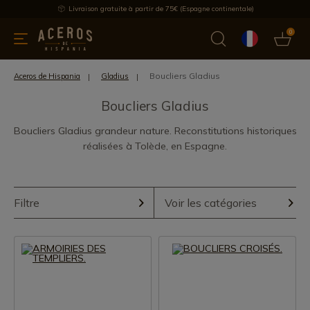
Livraison gratuite à partir de 75€ (Espagne continentale)
0
les de cuisine
Offre
Dernières nouvelles
Meilleures ventes
Boucliers Gladius
Aceros de Hispania
Gladius
Boucliers Gladius
Boucliers Gladius grandeur nature. Reconstitutions historiques
réalisées à Tolède, en Espagne.
Filtre
Voir les catégories