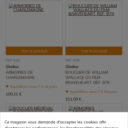
Voir le produit
Voir le produit
REF: 805
REF: 879
Gladius
Gladius
ARMOIRIES DE
BOUCLIER DE WILLIAM
CHARLEMAGNE
WALLACE DU FILM
BRAVEHEART. RÉF. 879
Expédition sous 7 à 15 jours
Expédition sous 7 à 15 jours
100,21 €
151,09 €
Ce magasin vous demande d'accepter les cookies afin