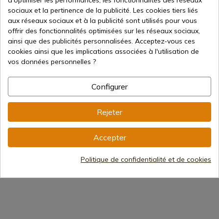
d'optimiser les performances, les fonctionnalités des réseaux
sociaux et la pertinence de la publicité. Les cookies tiers liés
aux réseaux sociaux et à la publicité sont utilisés pour vous
offrir des fonctionnalités optimisées sur les réseaux sociaux,
ainsi que des publicités personnalisées. Acceptez-vous ces
Voir le produit
Voir le produit
cookies ainsi que les implications associées à l'utilisation de
REF: 878
REF: 874---
vos données personnelles ?
Gladius
Gladius
BOUCLIER MÉDIÉVAL
ARMOIRIES MÉDIÉVALES DE
Configurer
BARBEROUSSE 878
TOLÈDE. RÉF. 874
Expédition sous 7 à 15 jours
Expédition sous 7 à 15 jours
Rejeter
131,09 €
131,09 €
Accepter
Politique de confidentialité et de cookies
1