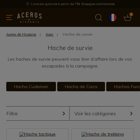
Livraison gratuite à partir de 75€ (Espagne continentale)
0
les de cuisine
Offre
Dernières nouvelles
Meilleures ventes
Hache de survie
Aceros de Hispania
Axes
Hache de survie
Les haches de survie peuvent vous tirer d’affaire lors de vos
escapades à la campagne.
Hacha Cudeman
Hacha de Caza
Hachas Func
Filtre
Voir les catégories