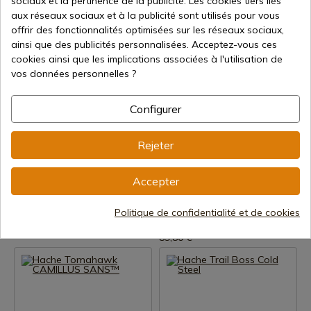
sociaux et la pertinence de la publicité. Les cookies tiers liés
159,95 €
aux réseaux sociaux et à la publicité sont utilisés pour vous
offrir des fonctionnalités optimisées sur les réseaux sociaux,
ainsi que des publicités personnalisées. Acceptez-vous ces
cookies ainsi que les implications associées à l'utilisation de
vos données personnelles ?
Configurer
Voir le produit
Voir le produit
Rejeter
REF: NJBERNT
REF: NJARVID
Njord
Njord
Accepter
Grande hache viking BERNT
Hache ARVID moyenne.
Usage universel
Expédition sous 7 à 15 jours
Politique de confidentialité et de cookies
Expédition sous 7 à 15 jours
95,00 €
89,80 €