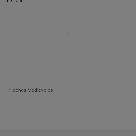
165,69 €
1
Hachas Medievales