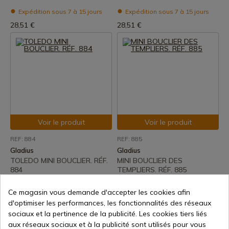
Expédition sous 7 à 15 jours
Expédition sous 7 à 15 jours
28,51 €
28,51 €
Voir le produit
Voir le produit
REF: 884
REF: 885
Gladius
Gladius
TOLEDO MINI BOUCLIER. RÉF.
MINI BOUCLIER DES
884
TEMPLIERS. RÉF. 885
Expédition sous 7 à 15 jours
Expédition sous 7 à 15 jours
Ce magasin vous demande d'accepter les cookies afin
28,51 €
28,51 €
d'optimiser les performances, les fonctionnalités des réseaux
sociaux et la pertinence de la publicité. Les cookies tiers liés
aux réseaux sociaux et à la publicité sont utilisés pour vous