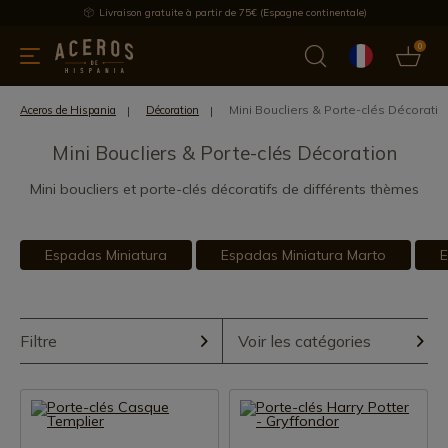
Livraison gratuite à partir de 75€ (Espagne continentale)
0
les de cuisine
Offre
Dernières nouvelles
Meilleures ventes
Mini Boucliers & Porte-clés Décoratio
Aceros de Hispania
Décoration
Mini Boucliers & Porte-clés Décoration
Mini boucliers et porte-clés décoratifs de différents thèmes
Espadas Miniatura
Espadas Miniatura Marto
E
Filtre
Voir les catégories