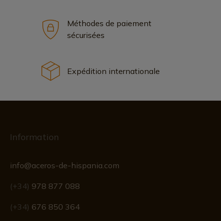
Méthodes de paiement
sécurisées
Expédition internationale
Information
info@aceros-de-hispania.com
(+34)
978 877 088
(+34)
676 850 364