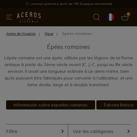
Livraison gratuite à partir de 75€ (Espagne continentale)
0
les de cuisine
Offre
Dernières nouvelles
Meilleures ventes
Épées romaines
Aceros de Hispania
Pique
Épées romaines
L’épée romaine est une épée, utilisée par les légions de la Rome
antique à partir du 3ème siècle avant JC. J.-C. jusqu’au IIIe siècle
environ. Il avait une longueur estimée à un demi-mètre, bien
qu’ils puissent être fabriqués pour convenir à l’utilisateur, et une
lame droite, large et à double tranchant.
Información sobre espadas romanas
Falcata Ibérica
Filtre
Voir les catégories