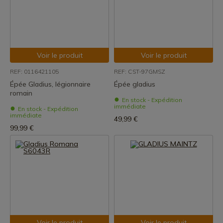
Voir le produit
Voir le produit
REF: 0116421105
REF: CST-97GMSZ
Épée Gladius, légionnaire
Épée gladius
romain
En stock - Expédition
immédiate
En stock - Expédition
immédiate
49,99 €
99,99 €
Voir le produit
Voir le produit