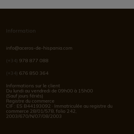
Information
info@aceros-de-hispania.com
(+34)
978 877 088
(+34)
676 850 364
Informations sur le client
Du lundi au vendredi de 09h00 à 15h00
(Sauf jours fériés)
Registre du commerce
CIF : ES B44193092 · Immatriculée au registre du
commerce 28/01/578, folio 242,
2003/670/N/07/08/2003