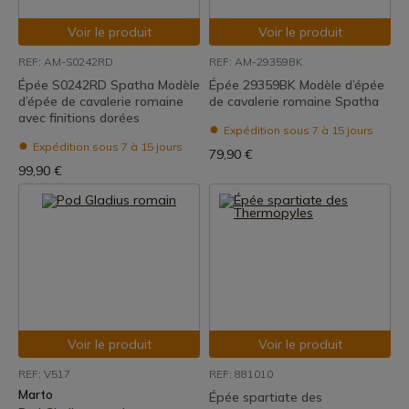
Voir le produit
Voir le produit
REF: AM-S0242RD
REF: AM-29359BK
Épée S0242RD Spatha Modèle
Épée 29359BK Modèle d’épée
d’épée de cavalerie romaine
de cavalerie romaine Spatha
avec finitions dorées
Expédition sous 7 à 15 jours
Expédition sous 7 à 15 jours
79,90 €
99,90 €
Voir le produit
Voir le produit
REF: V517
REF: 881010
Marto
Épée spartiate des