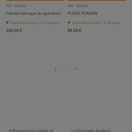
REF: 500062
REF: 401392
Falcata ibérique du guindeau
PUGIO ROMAIN
Expédition sous 7 à 15 jours
Expédition sous 7 à 15 jours
200,36 €
84,36 €
1
2
Información sobre el
La Espada Anduril