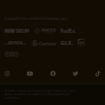
Expéditions internationales par
Visitez-
Visitez-
Visitez-
Visitez-
Visit
nous
nous
nous
nous
nous
sur
sur
sur
sur
sur
© 2026 - Aceros de Hispania Bajo Aragón S.L. Tous
droits réservés. Conception et développement :
Instagram
Youtube
Facebook
Twitter
Tikto
Numéricco