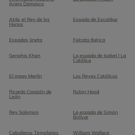
Acero Damasco
Atila, el Rey de los
Espada de Excalibur
Hunos
Espadas Jineta
Falcata Ibérica
Genghis Khan
La espada de Isabel I La
Católica
El mago Merlín
Los Reyes Católicos
Ricardo Corazón de
Robin Hood
León
Rey Salomon
La espada de Simón
Bolívar
Caballeros Templarios
William Wallace