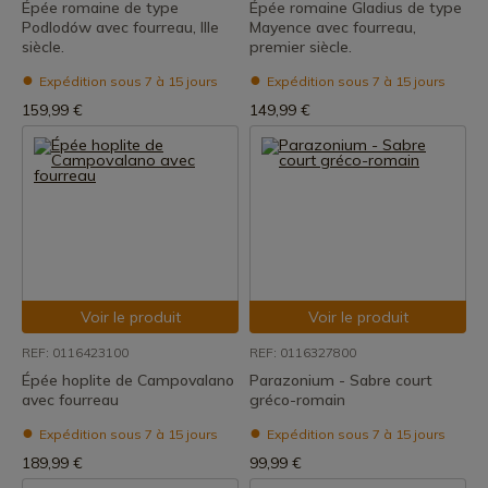
Épée romaine de type
Épée romaine Gladius de type
Podlodów avec fourreau, IIIe
Mayence avec fourreau,
siècle.
premier siècle.
Expédition sous 7 à 15 jours
Expédition sous 7 à 15 jours
159,99 €
149,99 €
Voir le produit
Voir le produit
REF: 0116423100
REF: 0116327800
Épée hoplite de Campovalano
Parazonium - Sabre court
avec fourreau
gréco-romain
Expédition sous 7 à 15 jours
Expédition sous 7 à 15 jours
189,99 €
99,99 €