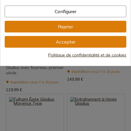
Configurer
Rejeter
Accepter
Voir le produit
Voir le produit
Politique de confidentialité et de cookies
REF: 0180010300
REF: 0116421101
Épée romaine de type Fulham
Pompéi Gladius Épée
Gladius avec fourreau, premier
Expédition sous 7 à 15 jours
siècle.
149,99 €
Expédition sous 7 à 15 jours
119,99 €