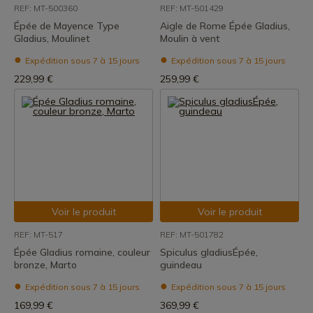
REF: MT-500360
REF: MT-501429
Épée de Mayence Type
Aigle de Rome Épée Gladius,
Gladius, Moulinet
Moulin à vent
Expédition sous 7 à 15 jours
Expédition sous 7 à 15 jours
229,99 €
259,99 €
Voir le produit
Voir le produit
REF: MT-517
REF: MT-501782
Épée Gladius romaine, couleur
Spiculus gladiusÉpée,
bronze, Marto
guindeau
Expédition sous 7 à 15 jours
Expédition sous 7 à 15 jours
169,99 €
369,99 €