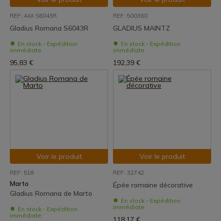
REF: AM-S6043R
REF: 500360
Gladius Romana S6043R
GLADIUS MAINTZ
En stock - Expédition
En stock - Expédition
immédiate
immédiate
95,83 €
192,39 €
Voir le produit
Voir le produit
REF: 518
REF: 32742
Marto
Épée romaine décorative
Gladius Romana de Marto
En stock - Expédition
immédiate
En stock - Expédition
immédiate
118,17 €