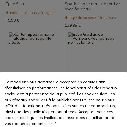
Épée Sica
Spatha, épée romaine tardive
avec fourreau
Expédition sous 7 à 15 jours
Expédition sous 7 à 15 jours
49,99 €
139,99 €
Voir le produit
Voir le produit
Ce magasin vous demande d'accepter les cookies afin
d'optimiser les performances, les fonctionnalités des réseaux
REF: 0180010500
REF: 0101602122
sociaux et la pertinence de la publicité. Les cookies tiers liés
Xanten Épée romaine Gladius
Épée Gladius de Pompéi avec
aux réseaux sociaux et à la publicité sont utilisés pour vous
fourreau, IIIe siècle.
fourreau noir et lanière
offrir des fonctionnalités optimisées sur les réseaux sociaux,
Expédition sous 7 à 15 jours
Expédition sous 7 à 15 jours
ainsi que des publicités personnalisées. Acceptez-vous ces
149,99 €
119,99 €
cookies ainsi que les implications associées à l'utilisation de
vos données personnelles ?