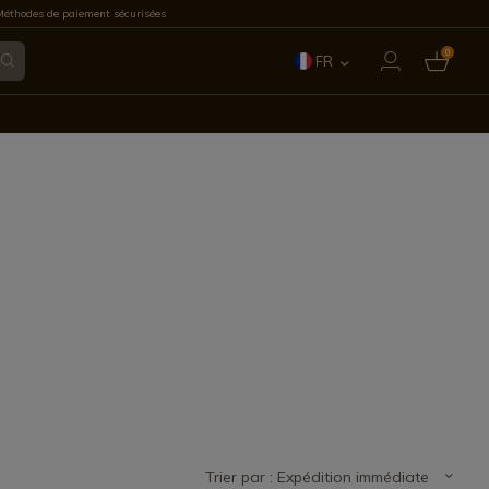
éthodes de paiement sécurisées
0
FR
ES
EN
IT
PT
DE
Trier par : Expédition immédiate