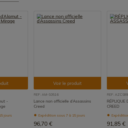
oduit
Voir le produit
REF: AM-S0516
REF: AZCS8
mut -
Lance non officielle d’Assassins
RÉPLIQUE
age
Creed
CREED
15 jours
Expédition sous 7 à 15 jours
Expédition
96,70 €
91,85 €