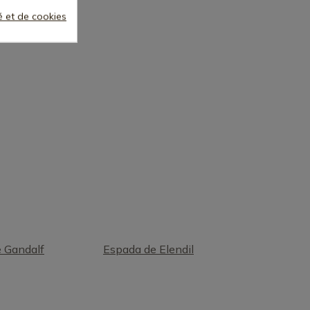
té et de cookies
 Gandalf
Espada de Elendil