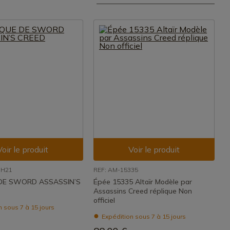
Voir le produit
Voir le produit
9H21
REF: AM-15335
 DE SWORD ASSASSIN’S
Épée 15335 Altaïr Modèle par
Assassins Creed réplique Non
officiel
 sous 7 à 15 jours
Expédition sous 7 à 15 jours