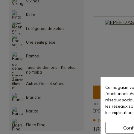
Vikings
Kirito
La légende de Zelda
Une seule pièce
Rambo
Tueur de démons - Kimetsu
no Yaiba
Autres films et séries
Ce magasin vou
Voir le pr
fonctionnalités
Blanchir
réseaux sociaux
REF: 883015
les réseaux so
ÉPÉE D’ASSASSIN
Naruto
les implication
Expédition sous 7 à 
Elden Ring
Conf
180,77 €