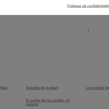
Politique de confidentiali
1
libur
Espada de Anduril
La espada de
El señor de los anillos: El
Hobbit