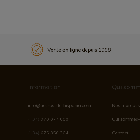
Vente en ligne depuis 1998
Information
Qui somm
info@aceros-de-hispania.com
Nos marques
(+34)
978 877 088
Qui sommes-
(+34)
676 850 364
Contact