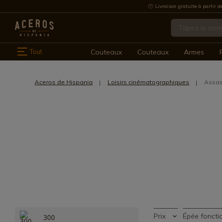
Livraison gratuite à partir d
Tout
Couteaux
Couteaux
Armes
Aceros de Hispania
Loisirs cinématographiques
Assas
Prix
Épée foncti
300