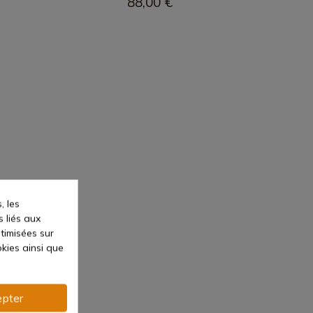
88,00 €
, les
s liés aux
ptimisées sur
kies ainsi que
pter