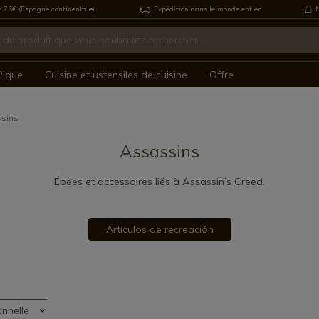
e 75€ (Espagne continentale)
Expédition dans le monde entier
M
Pique
Cuisine et ustensiles de cuisine
Offre
sins
Assassins
Épées et accessoires liés à Assassin’s Creed.
Artículos de recreación
onnelle