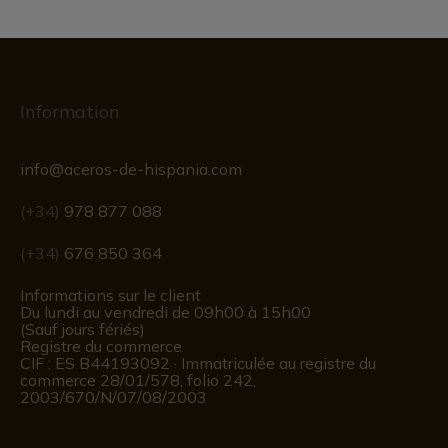
Information
info@aceros-de-hispania.com
(+34)
978 877 088
(+34)
676 850 364
Informations sur le client
Du lundi au vendredi de 09h00 à 15h00
(Sauf jours fériés)
Registre du commerce
CIF : ES B44193092 · Immatriculée au registre du
commerce 28/01/578, folio 242,
2003/670/N/07/08/2003