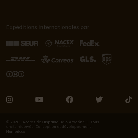
Expéditions internationales par
Visitez-
Visitez-
Visitez-
Visitez-
Visit
nous
nous
nous
nous
nous
sur
sur
sur
sur
sur
© 2026 - Aceros de Hispania Bajo Aragón S.L. Tous
droits réservés. Conception et développement :
Instagram
Youtube
Facebook
Twitter
Tikto
Numéricco