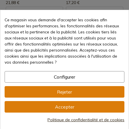
21,88 €
17,20 €
Ce magasin vous demande d'accepter les cookies afin
d'optimiser les performances, les fonctionnalités des réseaux
sociaux et la pertinence de la publicité. Les cookies tiers liés
aux réseaux sociaux et à la publicité sont utilisés pour vous
offrir des fonctionnalités optimisées sur les réseaux sociaux,
ainsi que des publicités personnalisées. Acceptez-vous ces
cookies ainsi que les implications associées à l'utilisation de
Voir le produit
Voir le produit
vos données personnelles ?
REF: 00033
REF: 00031
3 Claveles
3 Claveles
Configurer
Ciseaux de couturière nickelés
Ciseaux de couturière 3
3 claveles 18 cm
Claveles 15 cm
Rejeter
Expédition sous 7 à 15 jours
Expédition sous 7 à 15 jours
19,20 €
17,40 €
Accepter
Politique de confidentialité et de cookies