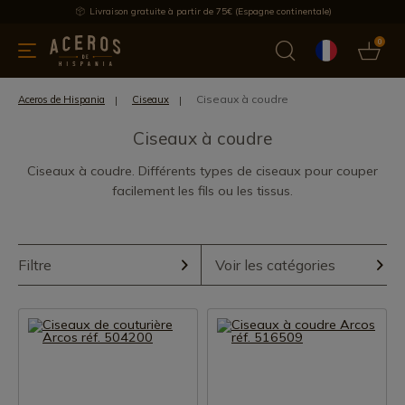
Livraison gratuite à partir de 75€ (Espagne continentale)
0
les de cuisine
Offre
Dernières nouvelles
Meilleures ventes
Ciseaux à coudre
Aceros de Hispania
Ciseaux
Ciseaux à coudre
Ciseaux à coudre. Différents types de ciseaux pour couper
facilement les fils ou les tissus.
Filtre
Voir les catégories