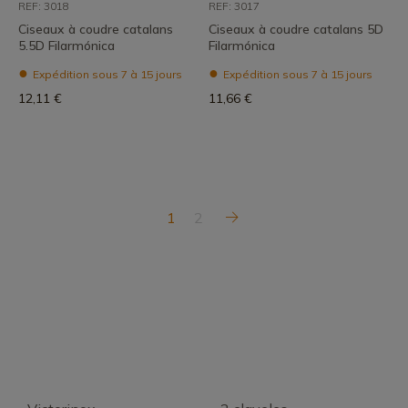
REF: 3018
REF: 3017
Ciseaux à coudre catalans
Ciseaux à coudre catalans 5D
5.5D Filarmónica
Filarmónica
Expédition sous 7 à 15 jours
Expédition sous 7 à 15 jours
12,11 €
11,66 €
1
2