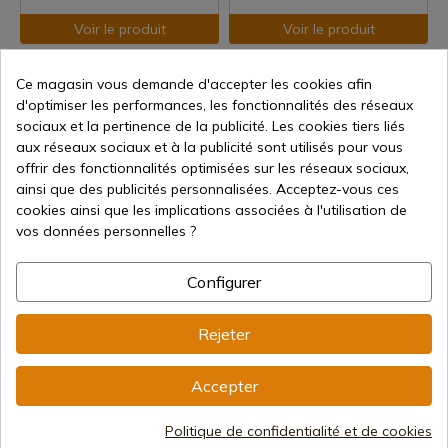
Voir le produit
Voir le produit
REF: ZS680
REF: AM-S0278B
Ce magasin vous demande d'accepter les cookies afin
Katana de OBANAI IGURO -
Katana Obanai Iguro Blanc -
d'optimiser les performances, les fonctionnalités des réseaux
Tueur de démons
Kimetsu No Yaiba
sociaux et la pertinence de la publicité. Les cookies tiers liés
En stock - Expédition
En stock - Expédition
aux réseaux sociaux et à la publicité sont utilisés pour vous
immédiate
immédiate
offrir des fonctionnalités optimisées sur les réseaux sociaux,
39,29 €
57,98 €
ainsi que des publicités personnalisées. Acceptez-vous ces
cookies ainsi que les implications associées à l'utilisation de
vos données personnelles ?
Configurer
Rejeter
Voir le produit
Voir le produit
Accepter
REF: S0273
REF: AZCS66H2MN
Épées jumelles Tengen Uzui -
LES DEUX MITSURI KANROJI
Politique de confidentialité et de cookies
Kimetsu no Yaiba
RÉPLIQUENT DEMON SLAYER