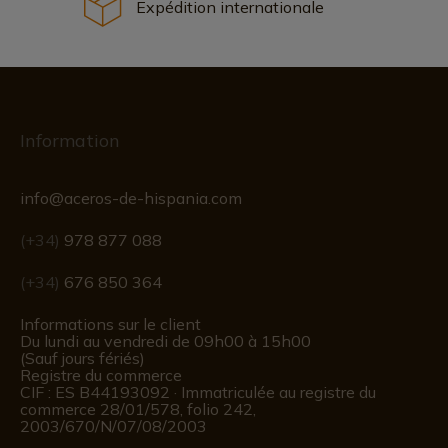
Expédition internationale
Information
info@aceros-de-hispania.com
(+34)
978 877 088
(+34)
676 850 364
Informations sur le client
Du lundi au vendredi de 09h00 à 15h00
(Sauf jours fériés)
Registre du commerce
CIF : ES B44193092 · Immatriculée au registre du
commerce 28/01/578, folio 242,
2003/670/N/07/08/2003