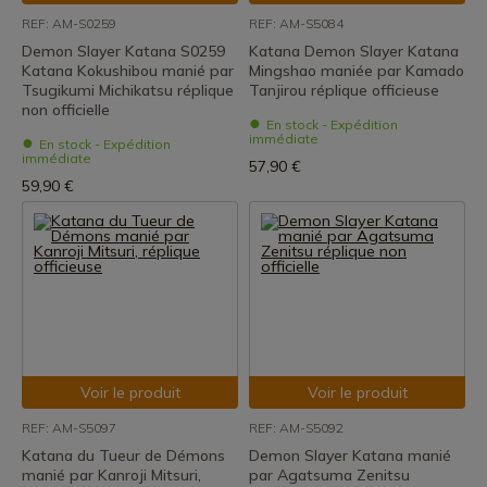
REF: AM-S0259
REF: AM-S5084
Demon Slayer Katana S0259
Katana Demon Slayer Katana
Katana Kokushibou manié par
Mingshao maniée par Kamado
Tsugikumi Michikatsu réplique
Tanjirou réplique officieuse
non officielle
En stock - Expédition
immédiate
En stock - Expédition
immédiate
57,90 €
59,90 €
Voir le produit
Voir le produit
REF: AM-S5097
REF: AM-S5092
Katana du Tueur de Démons
Demon Slayer Katana manié
manié par Kanroji Mitsuri,
par Agatsuma Zenitsu