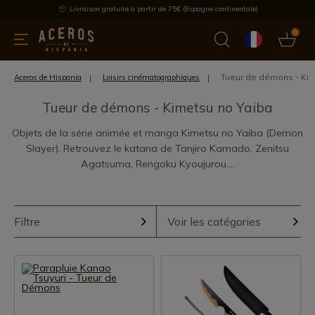
Livraison gratuite à partir de 75€ (Espagne continentale)
0
les de cuisine
Offre
Dernières nouvelles
Meilleures ventes
Tueur de démons - Kim
Aceros de Hispania
Loisirs cinématographiques
Tueur de démons - Kimetsu no Yaiba
Objets de la série animée et manga Kimetsu no Yaiba (Demon
Slayer). Retrouvez le katana de Tanjiro Kamado, Zenitsu
Agatsuma, Rengoku Kyoujurou....
Filtre
Voir les catégories