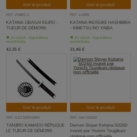
Voir le produit
Voir le produit
REF: ZS680-2
REF: zs659
KATANA OBAGAI IGURO -
KATANA INOSUKE HASHIBIRA
TUEUR DE DÉMONS
- KIMETSU NO YAIBA
En stock - Expédition
En stock - Expédition
immédiate
immédiate
42,35 €
31,46 €
Voir le produit
Voir le produit
REF: AZCS65H0MN
REF: AM-S0260
TANJIRO KAMADO RÉPLIQUE
Demon Slayer Katana S0260
LE TUEUR DE DÉMONS
manié par Yoriichi Tsugikuni
réplique non officielle