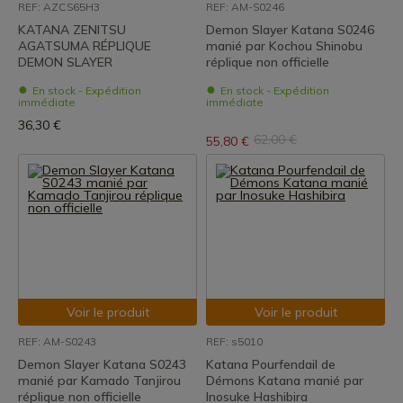
REF: AZCS65H3
REF: AM-S0246
KATANA ZENITSU
Demon Slayer Katana S0246
AGATSUMA RÉPLIQUE
manié par Kochou Shinobu
DEMON SLAYER
réplique non officielle
En stock - Expédition
En stock - Expédition
immédiate
immédiate
36,30 €
62,00 €
55,80 €
Voir le produit
Voir le produit
REF: AM-S0243
REF: s5010
Demon Slayer Katana S0243
Katana Pourfendail de
manié par Kamado Tanjirou
Démons Katana manié par
réplique non officielle
Inosuke Hashibira