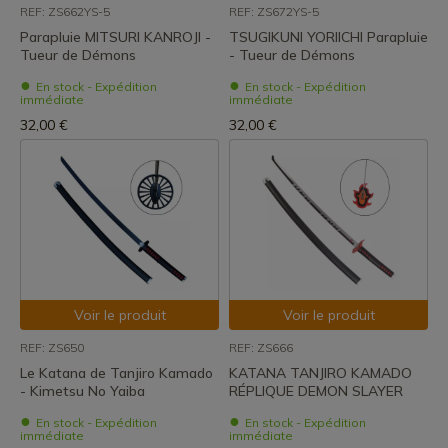
REF: ZS662YS-5
REF: ZS672YS-5
Parapluie MITSURI KANROJI -
TSUGIKUNI YORIICHI Parapluie
Tueur de Démons
- Tueur de Démons
En stock - Expédition
En stock - Expédition
immédiate
immédiate
32,00 €
32,00 €
Voir le produit
Voir le produit
REF: ZS650
REF: ZS666
Le Katana de Tanjiro Kamado
KATANA TANJIRO KAMADO
- Kimetsu No Yaiba
RÉPLIQUE DEMON SLAYER
En stock - Expédition
En stock - Expédition
immédiate
immédiate