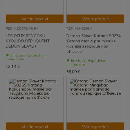
Voir le produit
Voir le produit
REF: AZCS65H6MN
REF: AM-S5094
LES DEUX RENGOKU
Demon Slayer Katana S0274
KYOJURO RÉPLIQUENT
Katana manié par Inosuke
DEMON SLAYER
Hashibira réplique non
officielle
En stock - Expédition
immédiate
En stock - Expédition
immédiate
13,13 €
59,00 €
Voir le produit
Voir le produit