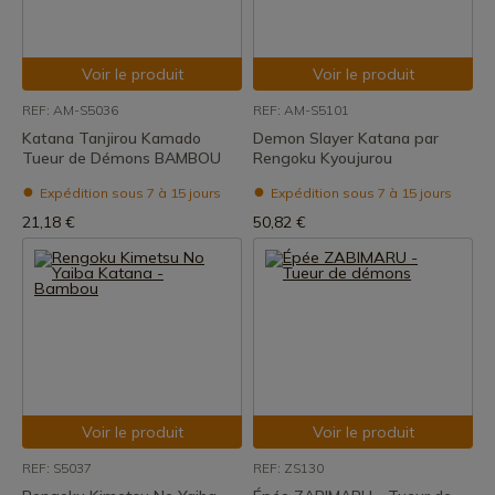
Voir le produit
Voir le produit
REF: AM-S5036
REF: AM-S5101
Katana Tanjirou Kamado
Demon Slayer Katana par
Tueur de Démons BAMBOU
Rengoku Kyoujurou
Expédition sous 7 à 15 jours
Expédition sous 7 à 15 jours
21,18 €
50,82 €
Voir le produit
Voir le produit
REF: S5037
REF: ZS130