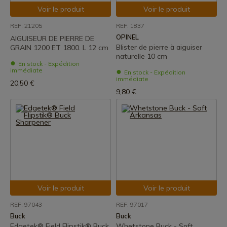
Voir le produit
Voir le produit
REF: 21205
REF: 1837
OPINEL
AIGUISEUR DE PIERRE DE
Blister de pierre à aiguiser
GRAIN 1200 ET 1800. L 12 cm
naturelle 10 cm
En stock - Expédition
immédiate
En stock - Expédition
immédiate
20,50 €
9,80 €
Voir le produit
Voir le produit
REF: 97043
REF: 97017
Buck
Buck
Edgetek® Field Flipstik® Buck
Whetstone Buck - Soft