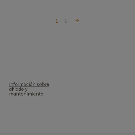
1
2
Información sobre
afilado y
mantenimiento