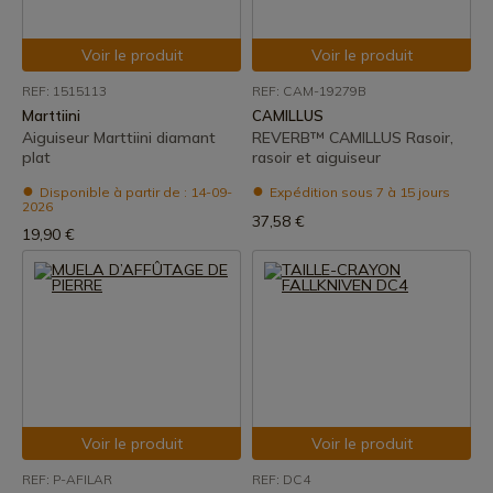
Voir le produit
Voir le produit
REF: 1515113
REF: CAM-19279B
Marttiini
CAMILLUS
Aiguiseur Marttiini diamant
REVERB™ CAMILLUS Rasoir,
plat
rasoir et aiguiseur
Disponible à partir de : 14-09-
Expédition sous 7 à 15 jours
2026
37,58 €
19,90 €
Voir le produit
Voir le produit
REF: P-AFILAR
REF: DC4