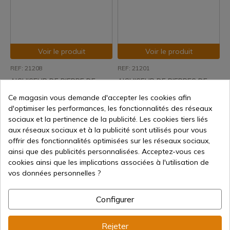
Voir le produit
Voir le produit
REF: 21208
REF: 21201
AIGUISEUR DE PIERRE DE
AIGUISEUR DE PIERRES DE
GRAIN 1200 ET 1800
GRAIN 700, 1200 ET 4000
Ce magasin vous demande d'accepter les cookies afin
Expédition sous 7 à 15 jours
Expédition sous 7 à 15 jours
d'optimiser les performances, les fonctionnalités des réseaux
sociaux et la pertinence de la publicité. Les cookies tiers liés
33,13 €
45,46 €
aux réseaux sociaux et à la publicité sont utilisés pour vous
offrir des fonctionnalités optimisées sur les réseaux sociaux,
ainsi que des publicités personnalisées. Acceptez-vous ces
cookies ainsi que les implications associées à l'utilisation de
vos données personnelles ?
Configurer
Voir le produit
Voir le produit
Rejeter