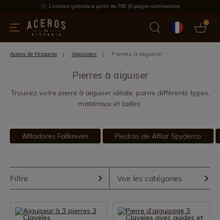
Livraison gratuite à partir de 75€ (Espagne continentale)
0
les de cuisine
Offre
Dernières nouvelles
Meilleures ventes
Pierres à aiguiser
Aceros de Hispania
Aiguisoirs
Pierres à aiguiser
Trouvez votre pierre à aiguiser idéale, parmi différents types,
matériaux et tailles.
Afiladores Fallkniven
Piedras de Afilar Spyderco
Filtre
Voir les catégories