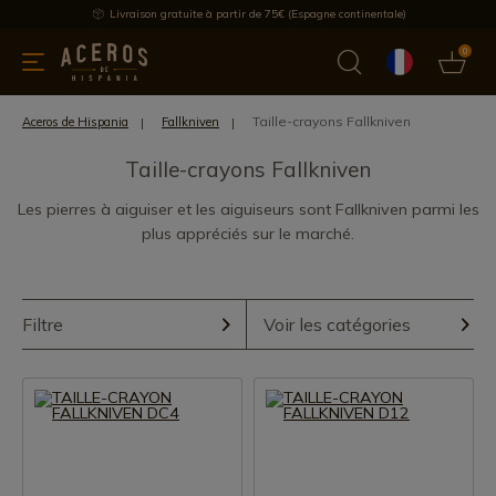
Livraison gratuite à partir de 75€ (Espagne continentale)
0
les de cuisine
Offre
Dernières nouvelles
Meilleures ventes
Taille-crayons Fallkniven
Aceros de Hispania
Fallkniven
Taille-crayons Fallkniven
Les pierres à aiguiser et les aiguiseurs sont Fallkniven parmi les
plus appréciés sur le marché.
Filtre
Voir les catégories