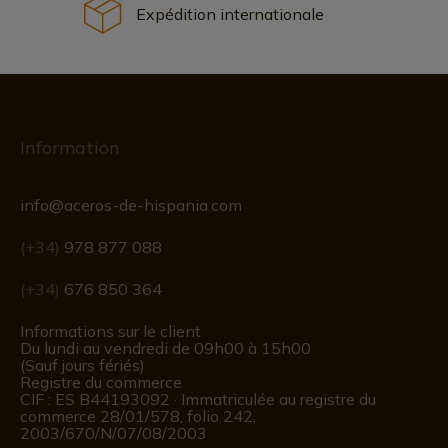
Expédition internationale
Information
info@aceros-de-hispania.com
(+34)
978 877 088
(+34)
676 850 364
Informations sur le client
Du lundi au vendredi de 09h00 à 15h00
(Sauf jours fériés)
Registre du commerce
CIF : ES B44193092 · Immatriculée au registre du
commerce 28/01/578, folio 242,
2003/670/N/07/08/2003