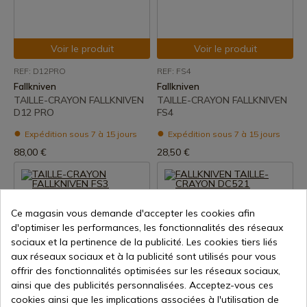
Voir le produit
Voir le produit
REF: D12PRO
REF: FS4
Fallkniven
Fallkniven
TAILLE-CRAYON FALLKNIVEN
TAILLE-CRAYON FALLKNIVEN
D12 PRO
FS4
Expédition sous 7 à 15 jours
Expédition sous 7 à 15 jours
88,00 €
28,50 €
Ce magasin vous demande d'accepter les cookies afin
d'optimiser les performances, les fonctionnalités des réseaux
sociaux et la pertinence de la publicité. Les cookies tiers liés
aux réseaux sociaux et à la publicité sont utilisés pour vous
offrir des fonctionnalités optimisées sur les réseaux sociaux,
Voir le produit
Voir le produit
ainsi que des publicités personnalisées. Acceptez-vous ces
cookies ainsi que les implications associées à l'utilisation de
REF: FS3
REF: DC521