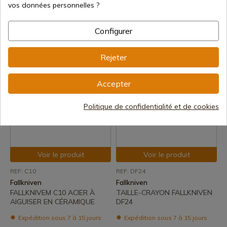
vos données personnelles ?
Fallkniven
Fallkniven
TAILLE-CRAYON FALLKNIVEN
FALLKNIVEN TAILLE-CRAYON
FS3
DC521
Configurer
Expédition sous 7 à 15 jours
Expédition sous 7 à 15 jours
Rejeter
26,30 €
70,00 €
Accepter
Politique de confidentialité et de cookies
Voir le produit
Voir le produit
REF: C10
REF: DF24
Fallkniven
Fallkniven
FALLKNIVEM C10 ACIER À
TAILLE-CRAYON FALLKNIVEN
AIGUISER EN CÉRAMIQUE
DF24
Expédition sous 7 à 15 jours
Expédition sous 7 à 15 jours