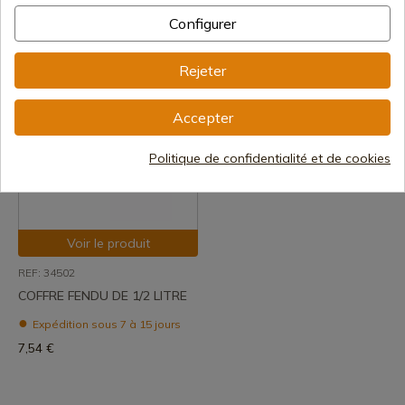
MARTINEZ ALBAINOX FÛT DE
MARTINEZ ALBAINOX BOTTE
VIN 34503
À VIN 34504
Configurer
Expédition sous 7 à 15 jours
Expédition sous 7 à 15 jours
Rejeter
14,20 €
12,16 €
Accepter
Politique de confidentialité et de cookies
Voir le produit
REF: 34502
COFFRE FENDU DE 1/2 LITRE
Expédition sous 7 à 15 jours
7,54 €