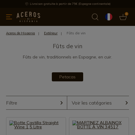
Livraison gratuite à partir de 75€ (Espagne continentale)
0
les de cuisine
Offre
Dernières nouvelles
Meilleures ventes
Fûts de vin
Aceros de Hispania
Extérieur
Fûts de vin
Fûts de vin, traditionnels en Espagne, en cuir.
Petacas
Filtre
Voir les catégories