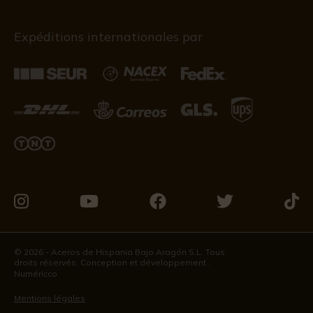
Expéditions internationales par
Visitez-
Visitez-
Visitez-
Visitez-
Visit
nous
nous
nous
nous
nous
sur
sur
sur
sur
sur
© 2026 - Aceros de Hispania Bajo Aragón S.L. Tous
droits réservés. Conception et développement :
Instagram
Youtube
Facebook
Twitter
Tikto
Numéricco
Mentions légales