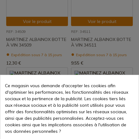
Voir le produit
Voir le produit
REF: 34509
REF: 34511
MARTINEZ ALBAINOX BOTTE
MARTINEZ ALBAINOX BOTTE
À VIN 34509
À VIN 34511
Expédition sous 7 à 15 jours
Expédition sous 7 à 15 jours
12,30 €
9,55 €
Ce magasin vous demande d'accepter les cookies afin
d'optimiser les performances, les fonctionnalités des réseaux
sociaux et la pertinence de la publicité. Les cookies tiers liés
aux réseaux sociaux et à la publicité sont utilisés pour vous
offrir des fonctionnalités optimisées sur les réseaux sociaux,
ainsi que des publicités personnalisées. Acceptez-vous ces
Voir le produit
Voir le produit
cookies ainsi que les implications associées à l'utilisation de
vos données personnelles ?
REF: 34503
REF: 34504