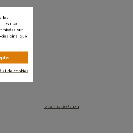
, les
s liés aux
ptimisées sur
kies ainsi que
pter
té et de cookies
Visores de Caza