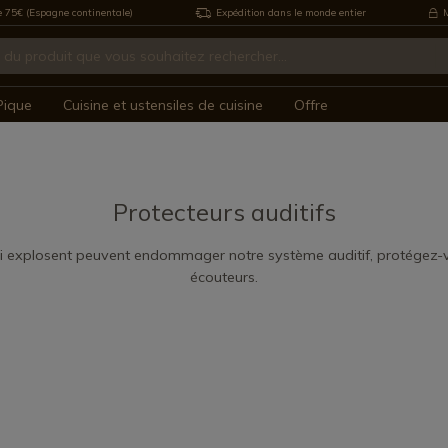
e 75€ (Espagne continentale)
Expédition dans le monde entier
M
Pique
Cuisine et ustensiles de cuisine
Offre
Protecteurs auditifs
ui explosent peuvent endommager notre système auditif, protégez-
écouteurs.