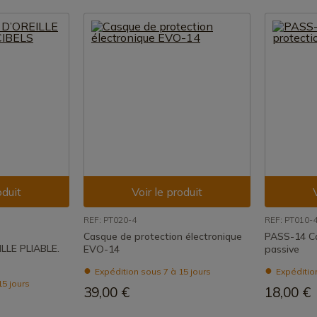
oduit
Voir le produit
REF: PT020-4
REF: PT010-
Casque de protection électronique
PASS-14 Ca
LE PLIABLE.
EVO-14
passive
Expédition sous 7 à 15 jours
Expédition
15 jours
39,00 €
18,00 €