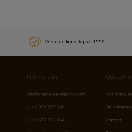
Vente en ligne depuis 1998
Information
Qui somm
info@aceros-de-hispania.com
Nos marques
(+34)
978 877 088
Qui sommes-
(+34)
676 850 364
Contact