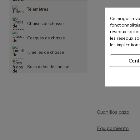
Télémètres
Ce magasin vou
Chaises de chasse
fonctionnalités
réseaux sociaux
les réseaux so
Casques de chasse
les implication
Jumelles de chasse
Conf
Sacs à dos de chasse
Cuchillos caza
Equipamiento