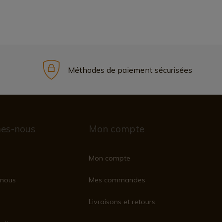
Méthodes de paiement sécurisées
es-nous
Mon compte
Mon compte
nous
Mes commandes
Livraisons et retours