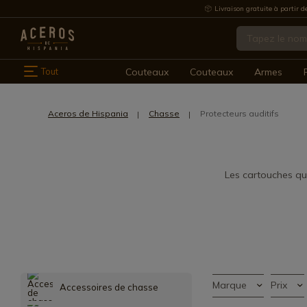
Livraison gratuite à partir d
Tout
Couteaux
Couteaux
Armes
Aceros de Hispania
Chasse
Protecteurs auditifs
Les cartouches q
Marque
Prix
Accessoires de chasse