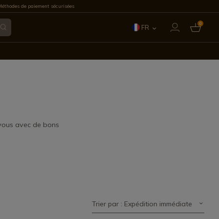
éthodes de paiement sécurisées
0
FR
ES
EN
IT
PT
vous avec de bons
DE
Trier par : Expédition immédiate