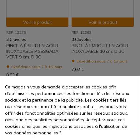
Voir le produit
Voir le produit
REF: 12275
REF: 12263
3 Claveles
3 Claveles
PINCE À ÉPILER EN ACIER
PINCE À EMBOUT EN ACIER
INOXYDABLE P.SESGADA
INOXYDABLE 10 cm. D 3C
VERT 9 cm. D 3C
Expédition sous 7 à 15 jours
Expédition sous 7 à 15 jours
7,02 €
8,83 €
Ce magasin vous demande d'accepter les cookies afin
d'optimiser les performances, les fonctionnalités des réseaux
sociaux et la pertinence de la publicité. Les cookies tiers liés
aux réseaux sociaux et à la publicité sont utilisés pour vous
offrir des fonctionnalités optimisées sur les réseaux sociaux,
ainsi que des publicités personnalisées. Acceptez-vous ces
cookies ainsi que les implications associées à l'utilisation de
vos données personnelles ?
Voir le produit
Voir le produit