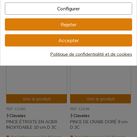
REF: 12262
REF: 12261
Configurer
3 Claveles
3 Claveles
PINCE DE CRABE EN ACIER
PINCE OBLIQUE EN ACIER
INOXYDABLE 10 cm. D 3C
INOXYDABLE 10 cm D 3C
Rejeter
Expédition sous 7 à 15 jours
Expédition sous 7 à 15 jours
Accepter
7,02 €
7,02 €
Politique de confidentialité et de cookies
Voir le produit
Voir le produit
REF: 12260
REF: 12246
3 Claveles
3 Claveles
PINCE ÉTROITE EN ACIER
PINCE DE CRABE DORÉ 9 cm
INOXYDABLE 10 cm D 3C
D 3C
Expédition sous 7 à 15 jours
Expédition sous 7 à 15 jours