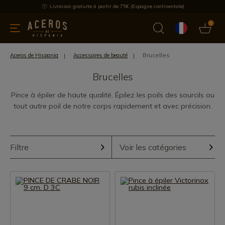
Livraison gratuite à partir de 75€ (Espagne continentale)
0
les de cuisine
Offre
Dernières nouvelles
Meilleures ventes
Brucelles
Aceros de Hispania
Accessoires de beauté
Brucelles
Pince à épiler de haute qualité. Épilez les poils des sourcils ou
tout autre poil de notre corps rapidement et avec précision.
Filtre
Voir les catégories