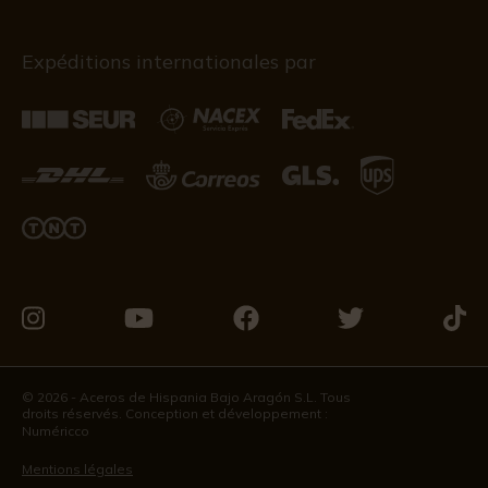
Expéditions internationales par
Visitez-
Visitez-
Visitez-
Visitez-
Visit
nous
nous
nous
nous
nous
sur
sur
sur
sur
sur
© 2026 - Aceros de Hispania Bajo Aragón S.L. Tous
droits réservés. Conception et développement :
Instagram
Youtube
Facebook
Twitter
Tikto
Numéricco
Mentions légales