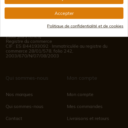
(+34)
978 877 088
Accepter
(+34)
676 850 364
Politique de confidentialité et de cookies
Informations sur le client
Du lundi au vendredi de 09h00 à 15h00
(Sauf jours fériés)
Registre du commerce
CIF : ES B44193092 · Immatriculée au registre du
commerce 28/01/578, folio 242,
2003/670/N/07/08/2003
Qui sommes-nous
Mon compte
Nos marques
Mon compte
Qui sommes-nous
Mes commandes
Contact
Livraisons et retours