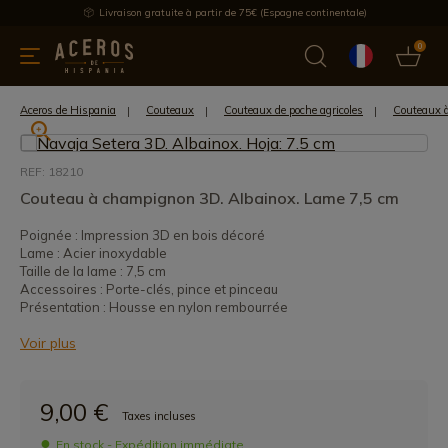
Livraison gratuite à partir de 75€ (Espagne continentale)
0
les de cuisine
Offre
Dernières nouvelles
Meilleures ventes
Aceros de Hispania
Couteaux
Couteaux de poche agricoles
Couteaux 
REF: 18210
Couteau à champignon 3D. Albainox. Lame 7,5 cm
Poignée : Impression 3D en bois décoré
Lame : Acier inoxydable
Taille de la lame : 7,5 cm
Accessoires : Porte-clés, pince et pinceau
Présentation : Housse en nylon rembourrée
Voir plus
9,00 €
Taxes incluses
En stock - Expédition immédiate