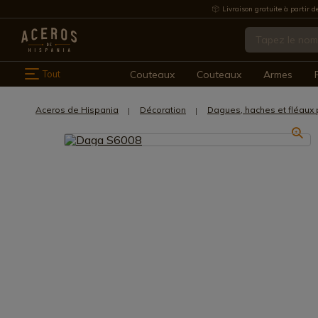
Livraison gratuite à partir d
Tout
Couteaux
Couteaux
Armes
Aceros de Hispania
Décoration
Dagues, haches et fléaux 