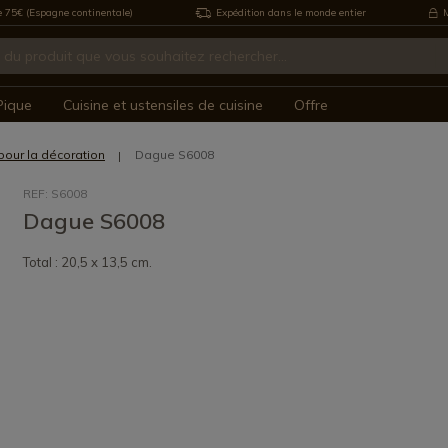
e 75€ (Espagne continentale)
Expédition dans le monde entier
M
Pique
Cuisine et ustensiles de cuisine
Offre
pour la décoration
Dague S6008
REF: S6008
Dague S6008
Total : 20,5 x 13,5 cm.