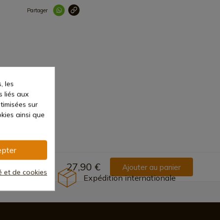
Partager
Lien copié correc
, les
s liés aux
ptimisées sur
kies ainsi que
pter
27,90 €
Ajouter au panier
té et de cookies
Expédition internationale