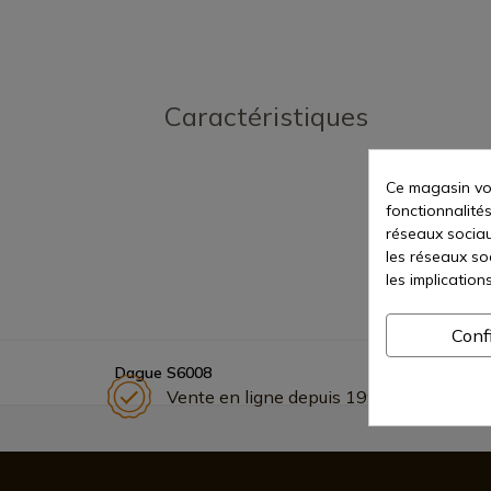
Caractéristiques
Ce magasin vou
fonctionnalités
réseaux sociaux
les réseaux so
les implication
Conf
Dague S6008
Vente en ligne depuis 1998