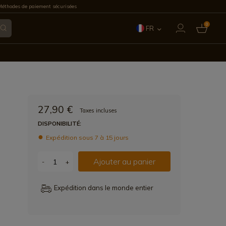
éthodes de paiement sécurisées
0
FR
ES
EN
IT
27,90 €
Taxes incluses
PT
DISPONIBILITÉ:
Expédition sous 7 à 15 jours
DE
Ajouter au panier
-
+
Expédition dans le monde entier