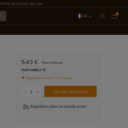
éthodes de paiement sécurisées
0
FR
ES
EN
IT
5,43 €
Taxes incluses
PT
DISPONIBILITÉ:
Expédition sous 7 à 15 jours
DE
Ajouter au panier
-
+
Expédition dans le monde entier