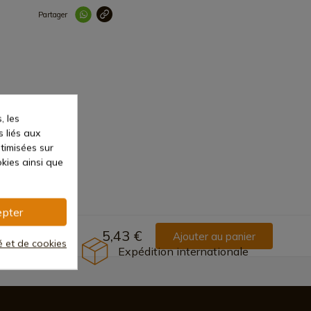
Partager
Lien copié correc
, les
s liés aux
ptimisées sur
kies ainsi que
pter
5,43 €
Ajouter au panier
té et de cookies
Expédition internationale