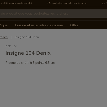
e 75€ (Espagne continentale)
Expédition dans le monde entier
M
Pique
Cuisine et ustensiles de cuisine
Offre
toiles
Insigne 104 Denix
REF: 104
Insigne 104 Denix
Plaque de shérif à 5 points 6,5 cm.