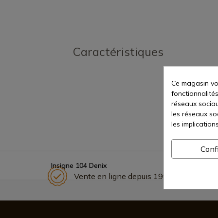
Caractéristiques
Ce magasin vou
fonctionnalités
réseaux sociaux
les réseaux so
les implication
Conf
Insigne 104 Denix
Vente en ligne depuis 1998