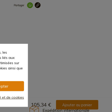
Partager
Lien copié correc
, les
s liés aux
ptimisées sur
kies ainsi que
pter
té et de cookies
105,34 €
Ajouter au panier
Expédition internationale