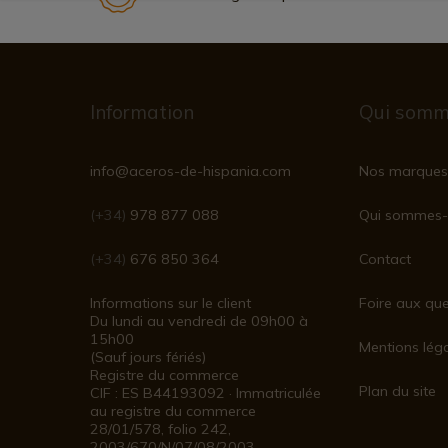
Information
Qui somm
info@aceros-de-hispania.com
Nos marques
(+34)
978 877 088
Qui sommes-
(+34)
676 850 364
Contact
Informations sur le client
Foire aux que
Du lundi au vendredi de 09h00 à
15h00
Mentions lég
(Sauf jours fériés)
Registre du commerce
Plan du site
CIF : ES B44193092 · Immatriculée
au registre du commerce
28/01/578, folio 242,
2003/670/N/07/08/2003