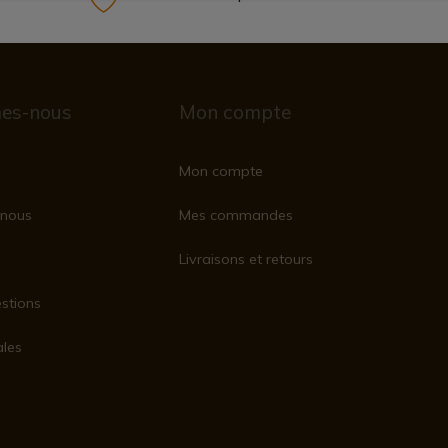
es-nous
Mon compte
Mon compte
nous
Mes commandes
Livraisons et retours
stions
ales