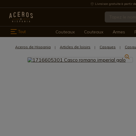
Livraison gratuite à partir d
Tout
Couteaux
Couteaux
Armes
Aceros de Hispania
Articles de loisirs
Casques
Casqu