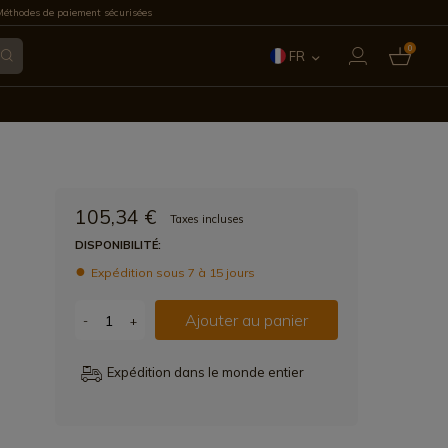
éthodes de paiement sécurisées
0
FR
ES
EN
IT
105,34 €
Taxes incluses
PT
DISPONIBILITÉ:
Expédition sous 7 à 15 jours
DE
Ajouter au panier
-
+
Expédition dans le monde entier