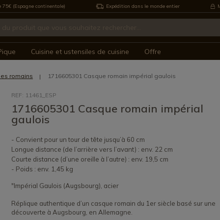
e 75€ (Espagne continentale)
Expédition dans le monde entier
M
Pique
Cuisine et ustensiles de cuisine
Offre
es romains
1716605301 Casque romain impérial gaulois
REF: 11461_ESP
1716605301 Casque romain impérial
gaulois
- Convient pour un tour de tête jusqu’à 60 cm
Longue distance (de l’arrière vers l’avant) : env. 22 cm
Courte distance (d’une oreille à l’autre) : env. 19,5 cm
- Poids : env. 1,45 kg
"Impérial Gaulois (Augsbourg), acier
Réplique authentique d’un casque romain du 1er siècle basé sur une
découverte à Augsbourg, en Allemagne.