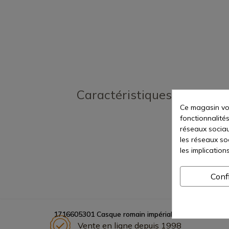
Caractéristiques
Ce magasin vou
fonctionnalités
réseaux sociaux
les réseaux so
les implication
Conf
1716605301 Casque romain impérial gaulois
Vente en ligne depuis 1998