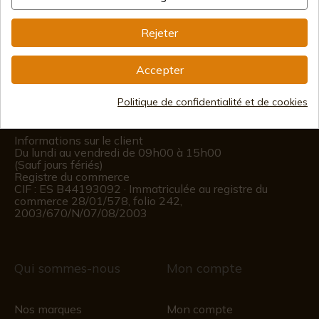
Information
Rejeter
info@aceros-de-hispania.com
Accepter
(+34)
978 877 088
Politique de confidentialité et de cookies
(+34)
676 850 364
Informations sur le client
Du lundi au vendredi de 09h00 à 15h00
(Sauf jours fériés)
Registre du commerce
CIF : ES B44193092 · Immatriculée au registre du
commerce 28/01/578, folio 242,
2003/670/N/07/08/2003
Qui sommes-nous
Mon compte
Nos marques
Mon compte