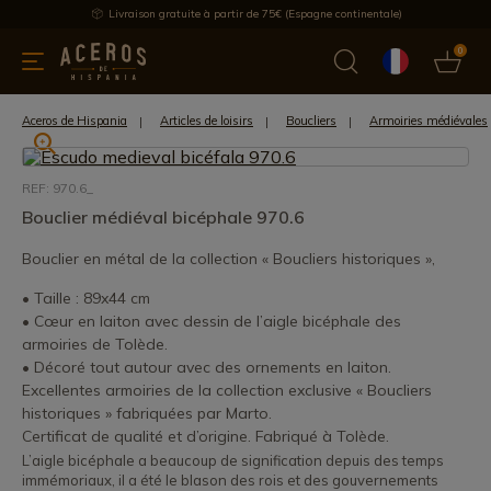
Livraison gratuite à partir de 75€ (Espagne continentale)
0
les de cuisine
Offre
Dernières nouvelles
Meilleures ventes
Aceros de Hispania
Articles de loisirs
Boucliers
Armoiries médiévales
REF: 970.6_
Bouclier médiéval bicéphale 970.6
Bouclier en métal de la collection « Boucliers historiques »,
• Taille : 89x44 cm
• Cœur en laiton avec dessin de l’aigle bicéphale des
armoiries de Tolède.
• Décoré tout autour avec des ornements en laiton.
Excellentes armoiries de la collection exclusive « Boucliers
historiques » fabriquées par Marto.
Certificat de qualité et d’origine. Fabriqué à Tolède.
L’aigle bicéphale a beaucoup de signification depuis des temps
immémoriaux, il a été le blason des rois et des gouvernements