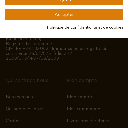
(+34)
978 877 088
Accepter
(+34)
676 850 364
Politique de confidentialité et de cookies
Informations sur le client
Du lundi au vendredi de 09h00 à 15h00
(Sauf jours fériés)
Registre du commerce
CIF : ES B44193092 · Immatriculée au registre du
commerce 28/01/578, folio 242,
2003/670/N/07/08/2003
Qui sommes-nous
Mon compte
Nos marques
Mon compte
Qui sommes-nous
Mes commandes
Contact
Livraisons et retours