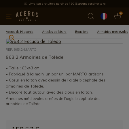
Livraison gratuite à partir de 75€ (Espagne continentale)
0
les de cuisine
Offre
Dernières nouvelles
Meilleures ventes
Aceros de Hispania
Articles de loisirs
Boucliers
Armoiries médiévales
REF: 963.2-MARTO
963.2 Armoiries de Tolède
• Taille : 63x43 cm
• Fabriqué à la main, un par un, par MARTO artisans
• Cœur en laiton avec dessin de l’aigle bicéphale des
armoiries de Tolède.
• Décoré tout autour avec des clous en laiton.
Armoiries médiévales ornées de l’aigle bicéphale des
armoiries de Tolède.