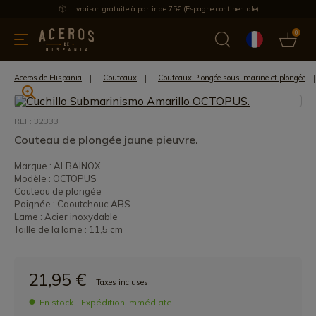
Livraison gratuite à partir de 75€ (Espagne continentale)
0
les de cuisine
Offre
Dernières nouvelles
Meilleures ventes
Aceros de Hispania
Couteaux
Couteaux Plongée sous-marine et plongée
REF: 32333
Couteau de plongée jaune pieuvre.
Marque : ALBAINOX
Modèle : OCTOPUS
Couteau de plongée
Poignée : Caoutchouc ABS
Lame : Acier inoxydable
Taille de la lame : 11,5 cm
21,95 €
Taxes incluses
En stock - Expédition immédiate