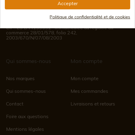
Accepter
Informations sur le client
Du lundi au vendredi de 09h00 à 15h00
(Sauf jours fériés)
Politique de confidentialité et de cookies
Registre du commerce
CIF : ES B44193092 · Immatriculée au registre du
commerce 28/01/578, folio 242,
2003/670/N/07/08/2003
Qui sommes-nous
Mon compte
Nos marques
Mon compte
Qui sommes-nous
Mes commandes
Contact
Livraisons et retours
Foire aux questions
Mentions légales