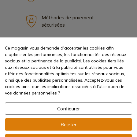
Méthodes de paiement
sécurisées
Expédition internationale
Ce magasin vous demande d'accepter les cookies afin
d'optimiser les performances, les fonctionnalités des réseaux
sociaux et la pertinence de la publicité. Les cookies tiers liés
aux réseaux sociaux et à la publicité sont utilisés pour vous
offrir des fonctionnalités optimisées sur les réseaux sociaux,
ainsi que des publicités personnalisées. Acceptez-vous ces
cookies ainsi que les implications associées à l'utilisation de
Information
vos données personnelles ?
info@aceros-de-hispania.com
Configurer
(+34)
978 877 088
Rejeter
(+34)
676 850 364