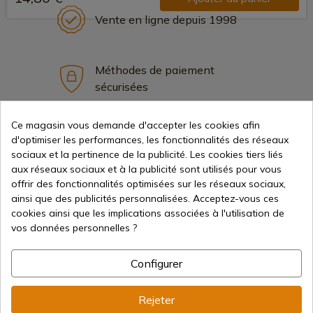
Vente en ligne depuis 1998
Méthodes de paiement
sécurisées
Ce magasin vous demande d'accepter les cookies afin
Expédition internationale
d'optimiser les performances, les fonctionnalités des réseaux
sociaux et la pertinence de la publicité. Les cookies tiers liés
aux réseaux sociaux et à la publicité sont utilisés pour vous
offrir des fonctionnalités optimisées sur les réseaux sociaux,
ainsi que des publicités personnalisées. Acceptez-vous ces
cookies ainsi que les implications associées à l'utilisation de
vos données personnelles ?
Information
Configurer
info@aceros-de-hispania.com
Rejeter
(+34)
978 877 088