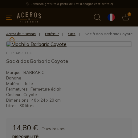
Livraison gratuite à partir de 75€ (Espagne continentale)
0
les de cuisine
Offre
Dernières nouvelles
Meilleures ventes
Sac à dos Barbaric Coyote
Aceros de Hispania
Extérieur
Sacs
REF: 34930-CO
Sac à dos Barbaric Coyote
Marque : BARBARIC
Banane
Matériel : Toile
Fermetures : Fermeture éclair
Couleur : Coyote
Dimensions : 40 x 24 x 20 cm
Litres : 30 litres
14,80 €
Taxes incluses
DISPONIBILITÉ: