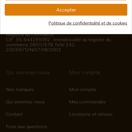
(+34)
676 850 364
Accepter
Informations sur le client
Politique de confidentialité et de cookies
Du lundi au vendredi de 09h00 à 15h00
(Sauf jours fériés)
Registre du commerce
CIF : ES B44193092 · Immatriculée au registre du
commerce 28/01/578, folio 242,
2003/670/N/07/08/2003
Qui sommes-nous
Mon compte
Nos marques
Mon compte
Qui sommes-nous
Mes commandes
Contact
Livraisons et retours
Foire aux questions