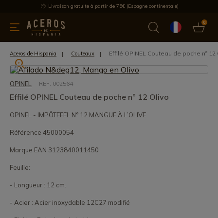
Livraison gratuite à partir de 75€ (Espagne continentale)
0
les de cuisine
Offre
Dernières nouvelles
Meilleures ventes
Effilé OPINEL Couteau de poche n° 12 
Aceros de Hispania
Couteaux
OPINEL
REF: 002564
Effilé OPINEL Couteau de poche n° 12 Olivo
OPINEL - IMPÔTEFEL N° 12 MANGUE À L’OLIVE
Référence 45000054
Marque EAN 3123840011450
Feuille:
- Longueur : 12 cm.
- Acier : Acier inoxydable 12C27 modifié