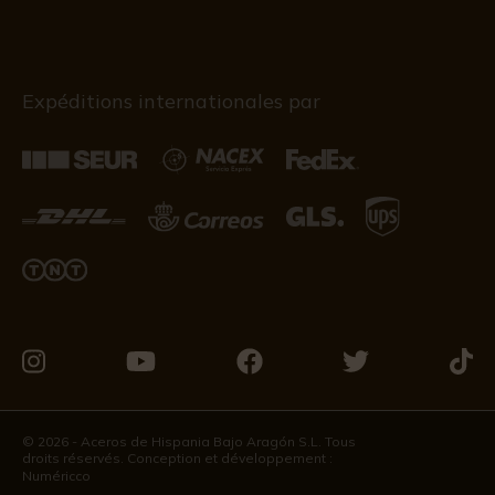
Expéditions internationales par
Visitez-
Visitez-
Visitez-
Visitez-
Visit
nous
nous
nous
nous
nous
sur
sur
sur
sur
sur
© 2026 - Aceros de Hispania Bajo Aragón S.L. Tous
droits réservés. Conception et développement :
Instagram
Youtube
Facebook
Twitter
Tikto
Numéricco