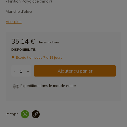
- Finition Polyglace (miroir)
Manche d’olive
Voir plus
35,14 €
Taxes incluses
DISPONIBILITÉ:
Expédition sous 7 à 15 jours
Ajouter au panier
-
+
Expédition dans le monde entier
Partager
Lien copié correcteme