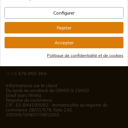
Configurer
Rejeter
Information
Accepter
info@aceros-de-hispania.com
Politique de confidentialité et de cookies
(+34)
978 877 088
(+34)
676 850 364
Informations sur le client
Du lundi au vendredi de 09h00 à 15h00
(Sauf jours fériés)
Registre du commerce
CIF : ES B44193092 · Immatriculée au registre du
commerce 28/01/578, folio 242,
2003/670/N/07/08/2003