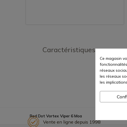
Caractéristiques
Ce magasin vou
fonctionnalités
réseaux sociaux
les réseaux so
les implication
Conf
Red Dot Vortex Viper 6 Moa
Vente en ligne depuis 1998