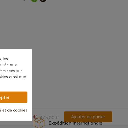
, les
s liés aux
ptimisées sur
kies ainsi que
pter
té et de cookies
187,50 €
Ajouter au panier
375,00 €
Expédition internationale