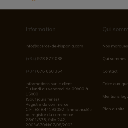
Information
Qui somm
info@aceros-de-hispania.com
Nos marques
(+34)
978 877 088
Qui sommes-
(+34)
676 850 364
Contact
Informations sur le client
Foire aux que
Du lundi au vendredi de 09h00 à
15h00
Mentions lég
(Sauf jours fériés)
Registre du commerce
Plan du site
CIF : ES B44193092 · Immatriculée
au registre du commerce
28/01/578, folio 242,
2003/670/N/07/08/2003