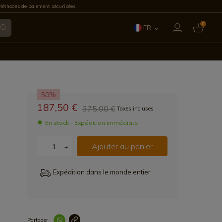
éthodes de paiement sécurisées
0
FR
ES
EN
50%
IT
187,50 €
375,00 €
Taxes incluses
PT
En stock - Expédition immédiate
DE
Ajouter au panier
-
+
Expédition dans le monde entier
Partager
Lien copié correc