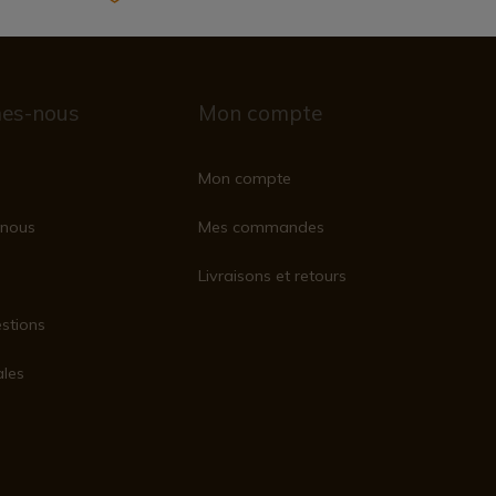
es-nous
Mon compte
Mon compte
nous
Mes commandes
Livraisons et retours
stions
ales