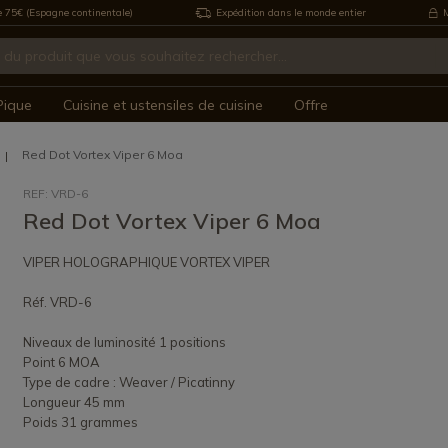
e 75€ (Espagne continentale)
Expédition dans le monde entier
M
Pique
Cuisine et ustensiles de cuisine
Offre
Red Dot Vortex Viper 6 Moa
REF: VRD-6
Red Dot Vortex Viper 6 Moa
VIPER HOLOGRAPHIQUE VORTEX VIPER
Réf. VRD-6
Niveaux de luminosité 1 positions
Point 6 MOA
Type de cadre : Weaver / Picatinny
Longueur 45 mm
Poids 31 grammes