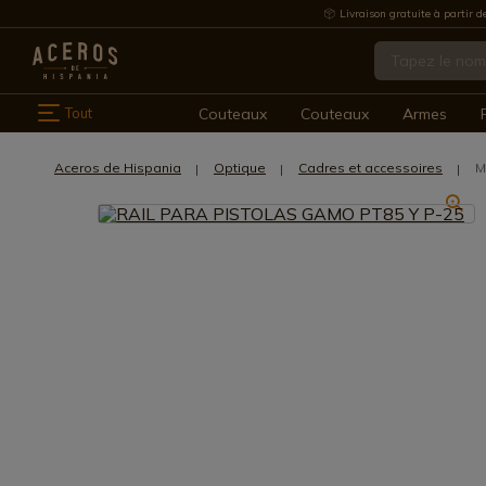
Livraison gratuite à partir d
Tout
Couteaux
Couteaux
Armes
Aceros de Hispania
Optique
Cadres et accessoires
M