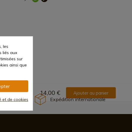
, les
s liés aux
ptimisées sur
kies ainsi que
pter
14,00 €
Ajouter au panier
Expédition internationale
té et de cookies