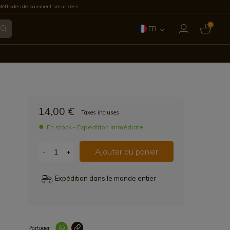
éthodes de paiement sécurisées
0
FR
ES
EN
IT
14,00 €
Taxes incluses
PT
En stock - Expédition immédiate
DE
Ajouter au panier
-
+
Expédition dans le monde entier
Partager
Lien copié correc