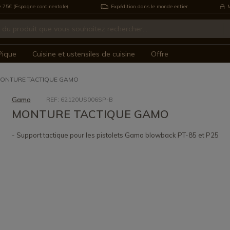
e 75€ (Espagne continentale)
Expédition dans le monde entier
M
Pique
Cuisine et ustensiles de cuisine
Offre
ONTURE TACTIQUE GAMO
Gamo
REF: 62120US006SP-B
MONTURE TACTIQUE GAMO
- Support tactique pour les pistolets Gamo blowback PT-85 et P25