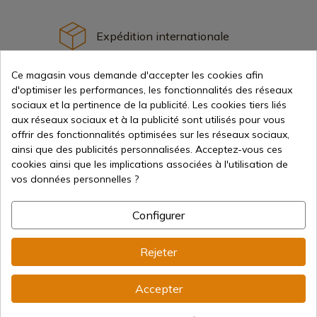
Expédition internationale
Ce magasin vous demande d'accepter les cookies afin
d'optimiser les performances, les fonctionnalités des réseaux
sociaux et la pertinence de la publicité. Les cookies tiers liés
aux réseaux sociaux et à la publicité sont utilisés pour vous
Information
offrir des fonctionnalités optimisées sur les réseaux sociaux,
ainsi que des publicités personnalisées. Acceptez-vous ces
cookies ainsi que les implications associées à l'utilisation de
info@aceros-de-hispania.com
vos données personnelles ?
(+34)
978 877 088
Configurer
(+34)
676 850 364
Rejeter
Informations sur le client
Du lundi au vendredi de 09h00 à 15h00
(Sauf jours fériés)
Accepter
Registre du commerce
CIF : ES B44193092 · Immatriculée au registre du