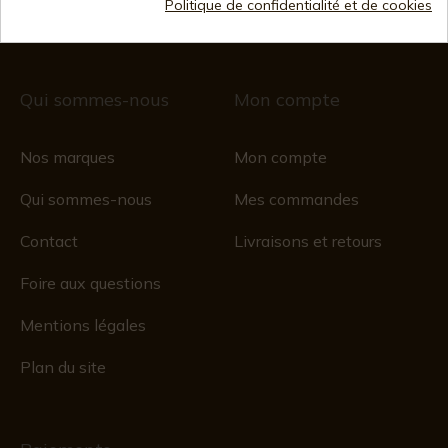
commerce 28/01/578, folio 242,
Politique de confidentialité et de cookies
2003/670/N/07/08/2003
Qui sommes-nous
Mon compte
Nos marques
Mon compte
Qui sommes-nous
Mes commandes
Contact
Livraisons et retours
Foire aux questions
Mentions légales
Plan du site