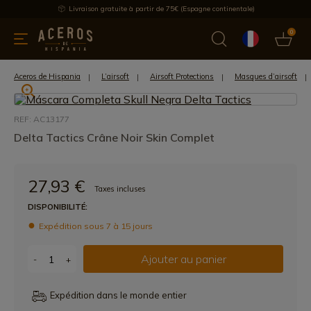
Livraison gratuite à partir de 75€ (Espagne continentale)
0
les de cuisine
Offre
Dernières nouvelles
Meilleures ventes
Aceros de Hispania
L’airsoft
Airsoft Protections
Masques d’airsoft
REF: AC13177
Delta Tactics Crâne Noir Skin Complet
27,93 €
Taxes incluses
DISPONIBILITÉ:
Expédition sous 7 à 15 jours
Ajouter au panier
-
+
Expédition dans le monde entier