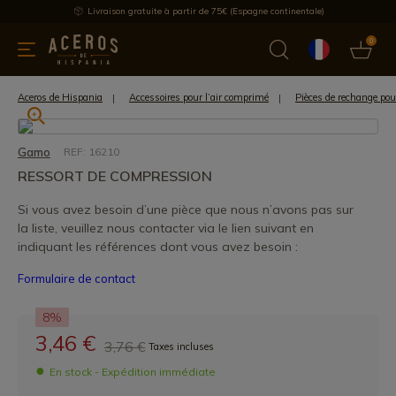
Livraison gratuite à partir de 75€ (Espagne continentale)
0
les de cuisine
Offre
Dernières nouvelles
Meilleures ventes
Aceros de Hispania
Accessoires pour l’air comprimé
Pièces de rechange po
Gamo
REF: 16210
RESSORT DE COMPRESSION
Si vous avez besoin d’une pièce que nous n’avons pas sur
la liste, veuillez nous contacter via le lien suivant en
indiquant les références dont vous avez besoin :
Formulaire de contact
8%
3,46 €
3,76 €
Taxes incluses
En stock - Expédition immédiate