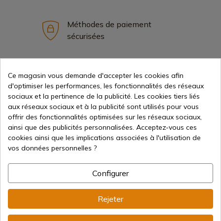
Méthodes de paiement
sécurisées
Expédition internationale
Ce magasin vous demande d'accepter les cookies afin
d'optimiser les performances, les fonctionnalités des réseaux
sociaux et la pertinence de la publicité. Les cookies tiers liés
aux réseaux sociaux et à la publicité sont utilisés pour vous
offrir des fonctionnalités optimisées sur les réseaux sociaux,
ainsi que des publicités personnalisées. Acceptez-vous ces
Information
cookies ainsi que les implications associées à l'utilisation de
vos données personnelles ?
info@aceros-de-hispania.com
Configurer
(+34)
978 877 088
Rejeter
(+34)
676 850 364