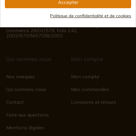
Accepter
Informations sur le client
Du lundi au vendredi de 09h00 à 15h00
(Sauf jours fériés)
Politique de confidentialité et de cookies
Registre du commerce
CIF : ES B44193092 · Immatriculée au registre du
commerce 28/01/578, folio 242,
2003/670/N/07/08/2003
Qui sommes-nous
Mon compte
Nos marques
Mon compte
Qui sommes-nous
Mes commandes
Contact
Livraisons et retours
Foire aux questions
Mentions légales