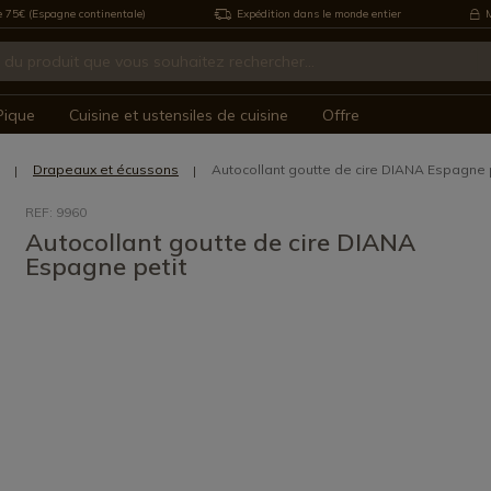
e 75€ (Espagne continentale)
Expédition dans le monde entier
M
Pique
Cuisine et ustensiles de cuisine
Offre
Drapeaux et écussons
Autocollant goutte de cire DIANA Espagne 
REF: 9960
Autocollant goutte de cire DIANA
Espagne petit