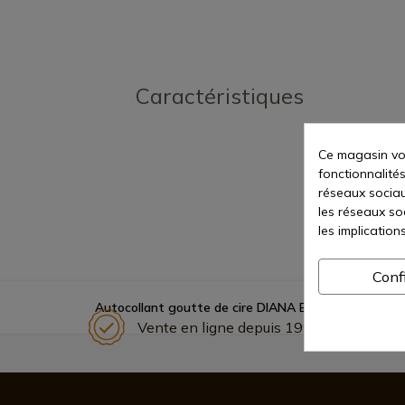
Caractéristiques
Ce magasin vou
fonctionnalités
réseaux sociaux
les réseaux so
les implication
Conf
Autocollant goutte de cire DIANA Espagne petit
Vente en ligne depuis 1998