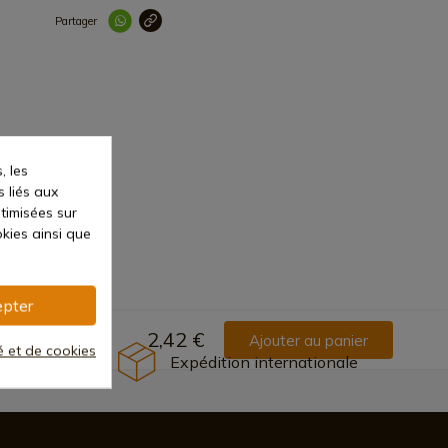
Partager
Lien copié correc
, les
s liés aux
ptimisées sur
kies ainsi que
pter
2,42 €
Ajouter au panier
té et de cookies
Expédition internationale