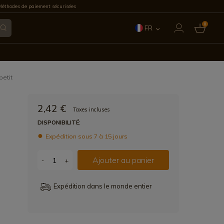
éthodes de paiement sécurisées
0
FR
ES
EN
petit
IT
2,42 €
Taxes incluses
PT
DISPONIBILITÉ:
Expédition sous 7 à 15 jours
DE
Ajouter au panier
-
+
Expédition dans le monde entier