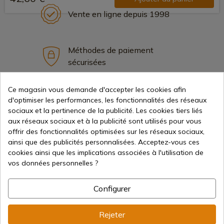
Vente en ligne depuis 1998
Méthodes de paiement
sécurisées
Ce magasin vous demande d'accepter les cookies afin
Expédition internationale
d'optimiser les performances, les fonctionnalités des réseaux
sociaux et la pertinence de la publicité. Les cookies tiers liés
aux réseaux sociaux et à la publicité sont utilisés pour vous
offrir des fonctionnalités optimisées sur les réseaux sociaux,
ainsi que des publicités personnalisées. Acceptez-vous ces
cookies ainsi que les implications associées à l'utilisation de
vos données personnelles ?
Information
Configurer
info@aceros-de-hispania.com
Rejeter
(+34)
978 877 088