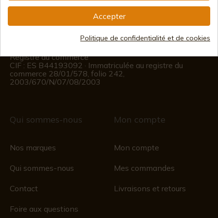
(+34)
676 850 364
Accepter
Informations sur le client
Politique de confidentialité et de cookies
Du lundi au vendredi de 09h00 à 15h00
(Sauf jours fériés)
Registre du commerce
CIF : ES B44193092 · Immatriculée au registre du
commerce 28/01/578, folio 242,
2003/670/N/07/08/2003
Qui sommes-nous
Mon compte
Nos marques
Mon compte
Qui sommes-nous
Mes commandes
Contact
Livraisons et retours
Foire aux questions