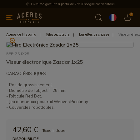
Livraison gratuite à partir de 75€ (Espagne continentale)
0
les de cuisine
Offre
Dernières nouvelles
Meilleures ventes
Viseur élec
Aceros de Hispania
Téléspectateurs
Lunettes de chasse
REF: ZS1X25
Viseur électronique Zasdar 1x25
CARACTÉRISTIQUES:
- Pas de grossissement.
- Diamètre de l’objectif : 25 mm.
- Réticule Red Dot.
- Jeu d’anneaux pour rail Weaver/Picatinny.
- Couvercles rabattables.
42,60 €
Taxes incluses
DISPONIBILITÉ: