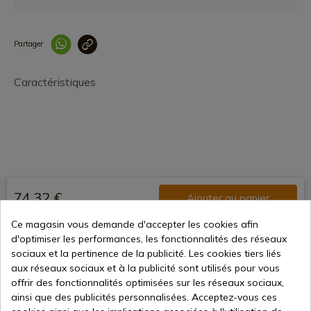
Partager
Lien copié correcteme
Caractéristiques
74,32 €
Ajouter au panier
Vente en ligne depuis 1998
Ce magasin vous demande d'accepter les cookies afin
d'optimiser les performances, les fonctionnalités des réseaux
sociaux et la pertinence de la publicité. Les cookies tiers liés
aux réseaux sociaux et à la publicité sont utilisés pour vous
Méthodes de paiement
offrir des fonctionnalités optimisées sur les réseaux sociaux,
sécurisées
ainsi que des publicités personnalisées. Acceptez-vous ces