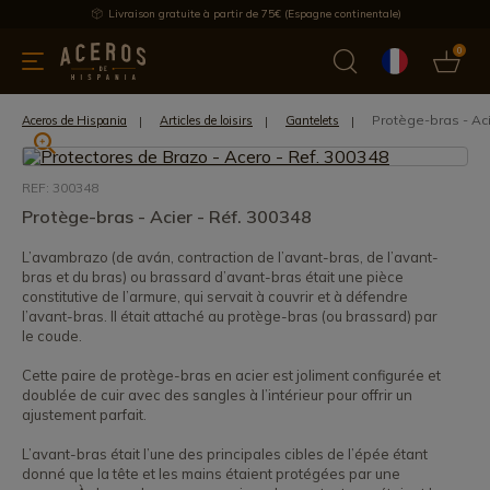
Livraison gratuite à partir de 75€ (Espagne continentale)
0
les de cuisine
Offre
Dernières nouvelles
Meilleures ventes
Protège-bras - Aci
Aceros de Hispania
Articles de loisirs
Gantelets
REF: 300348
Protège-bras - Acier - Réf. 300348
L’avambrazo (de aván, contraction de l’avant-bras, de l’avant-
bras et du bras) ou brassard d’avant-bras était une pièce
constitutive de l’armure, qui servait à couvrir et à défendre
l’avant-bras. Il était attaché au protège-bras (ou brassard) par
le coude.
Cette paire de protège-bras en acier est joliment configurée et
doublée de cuir avec des sangles à l’intérieur pour offrir un
ajustement parfait.
L’avant-bras était l’une des principales cibles de l’épée étant
donné que la tête et les mains étaient protégées par une