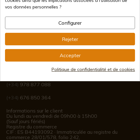
cookies ainsi que les implications associées à l'utilisation de
vos données personnelles ?
Expédition internationale
Configurer
Rejeter
Information
Accepter
Politique de confidentialité et de cookies
info@aceros-de-hispania.com
(+34)
978 877 088
(+34)
676 850 364
Informations sur le client
Du lundi au vendredi de 09h00 à 15h00
(Sauf jours fériés)
Registre du commerce
CIF : ES B44193092 · Immatriculée au registre du
commerce 28/01/578, folio 242,