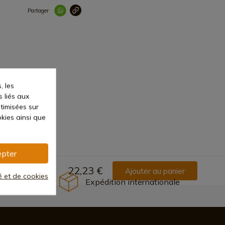
Partager
Lien copié correc
, les
s liés aux
ptimisées sur
kies ainsi que
pter
22,23 €
Ajouter au panier
té et de cookies
Expédition internationale