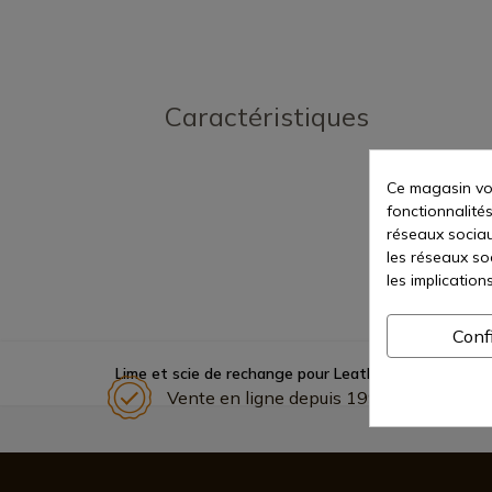
Caractéristiques
Ce magasin vou
fonctionnalités
réseaux sociaux
les réseaux so
les implication
Conf
Lime et scie de rechange pour Leatherman Surge
Vente en ligne depuis 1998