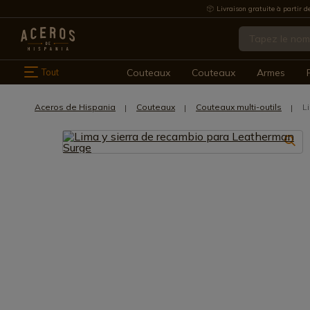
Livraison gratuite à partir d
Tout
Couteaux
Couteaux
Armes
Aceros de Hispania
Couteaux
Couteaux multi-outils
L