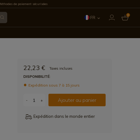
éthodes de paiement sécurisées
0
FR
ES
EN
IT
22,23 €
Taxes incluses
PT
DISPONIBILITÉ:
Expédition sous 7 à 15 jours
DE
Ajouter au panier
-
+
Expédition dans le monde entier