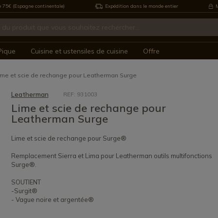
e 75€ (Espagne continentale)
Expédition dans le monde entier
M
Pique
Cuisine et ustensiles de cuisine
Offre
ime et scie de rechange pour Leatherman Surge
Leatherman
REF: 931003
Lime et scie de rechange pour
Leatherman Surge
Lime et scie de rechange pour Surge®
Remplacement Sierra et Lima pour Leatherman outils multifonctions
Surge®.
SOUTIENT
-Surgit®
- Vague noire et argentée®